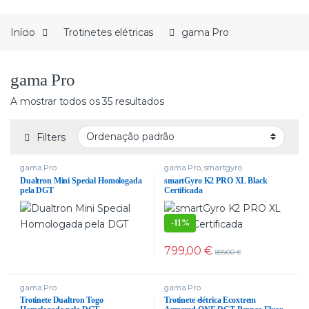
Início
Trotinetes elétricas
gama Pro
gama Pro
A mostrar todos os 35 resultados
Filters
gama Pro
gama Pro
,
smartgyro
Dualtron Mini Special Homologada
smartGyro K2 PRO XL Black
pela DGT
Certificada
-
11%
799,00
€
899,00
€
gama Pro
gama Pro
Trotinete Dualtron Togo
Trotinete elétrica Ecoxtrem