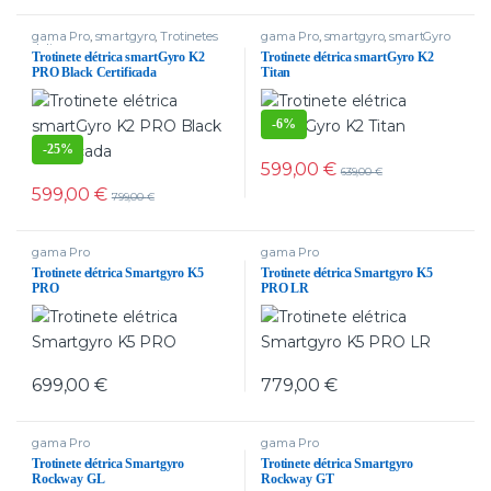
gama Pro
,
smartgyro
,
Trotinetes
gama Pro
,
smartgyro
,
smartGyro
delivery
Trotinete elétrica smartGyro K2
Trotinete elétrica smartGyro K2
PRO Black Certificada
Titan
-
6%
-
25%
599,00
€
639,00
€
599,00
€
799,00
€
gama Pro
gama Pro
Trotinete elétrica Smartgyro K5
Trotinete elétrica Smartgyro K5
PRO
PRO LR
699,00
€
779,00
€
gama Pro
gama Pro
Trotinete elétrica Smartgyro
Trotinete elétrica Smartgyro
Rockway GL
Rockway GT