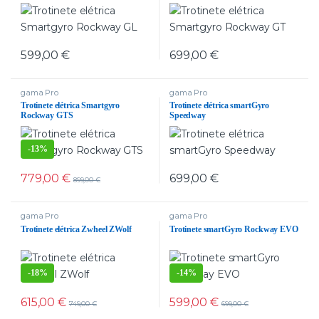
599,00
€
699,00
€
gama Pro
gama Pro
Trotinete elétrica Smartgyro
Trotinete elétrica smartGyro
Rockway GTS
Speedway
-
13%
779,00
€
699,00
€
899,00
€
gama Pro
gama Pro
Trotinete elétrica Zwheel ZWolf
Trotinete smartGyro Rockway EVO
-
18%
-
14%
615,00
€
599,00
€
749,00
€
699,00
€