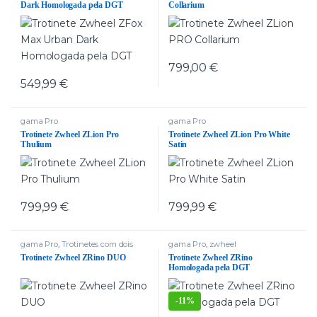
Dark Homologada pela DGT
Collarium
799,00
€
549,99
€
gama Pro
gama Pro
Trotinete Zwheel ZLion Pro
Trotinete Zwheel ZLion Pro White
Thulium
Satin
799,99
€
799,99
€
gama Pro
,
Trotinetes com dois
gama Pro
,
zwheel
motores
Trotinete Zwheel ZRino DUO
Trotinete Zwheel ZRino
Homologada pela DGT
-
11%