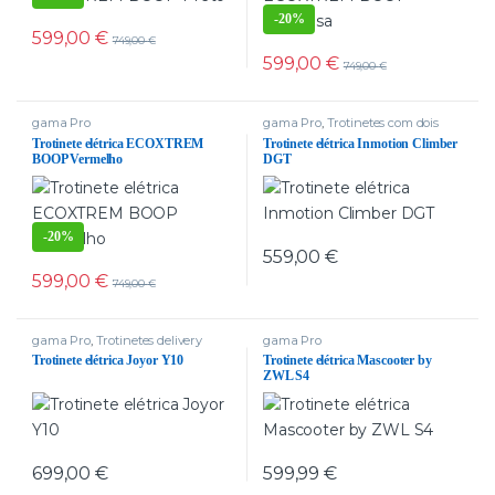
-
20%
599,00
€
749,00
€
599,00
€
749,00
€
gama Pro
gama Pro
,
Trotinetes com dois
motores
Trotinete elétrica ECOXTREM
Trotinete elétrica Inmotion Climber
BOOP Vermelho
DGT
-
20%
559,00
€
599,00
€
749,00
€
gama Pro
,
Trotinetes delivery
gama Pro
Trotinete elétrica Joyor Y10
Trotinete elétrica Mascooter by
ZWL S4
699,00
€
599,99
€