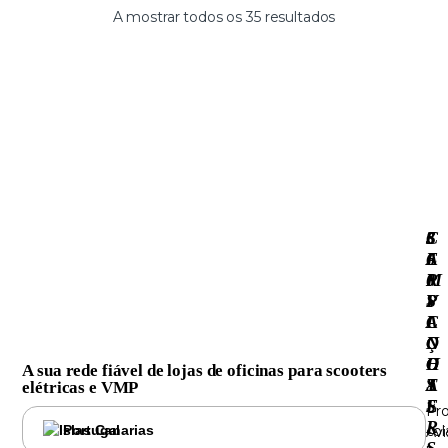
A mostrar todos os 35 resultados
3
S
C
·
6
E
A
0
R
M
S
V
P
C
I
A
O
Ç
N
O
O
H
A sua rede fiável de lojas de oficinas para scooters
T
S
A
elétricas e VMP
E
S
Pr
R
Portugal
col
Avi
S