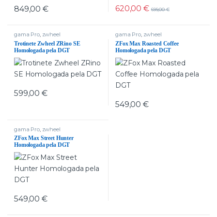
620,00
€
849,00
€
699,00
€
gama Pro
,
zwheel
gama Pro
,
zwheel
Trotinete Zwheel ZRino SE
ZFox Max Roasted Coffee
Homologada pela DGT
Homologada pela DGT
599,00
€
549,00
€
gama Pro
,
zwheel
ZFox Max Street Hunter
Homologada pela DGT
549,00
€