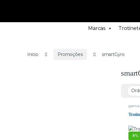
Marcas
Trotinete
Início
Promoções
smartGyro
smart
gama 
Trotin
-
6%