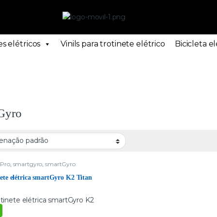
s elétricos
Vinils para trotinete elétrico
Bicicleta el
Gyro
Pro
,
smartgyro
,
smartGyro
ete elétrica smartGyro K2 Titan