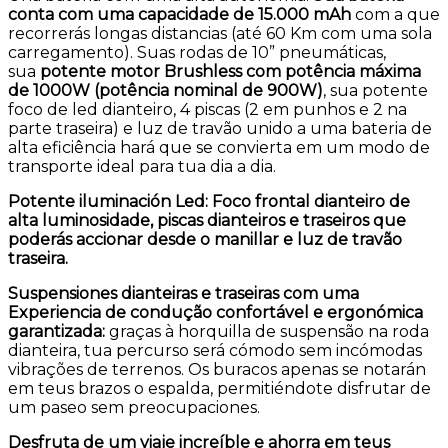
conta com uma capacidade de 15.000 mAh
com a que
recorrerás longas distancias (até 60 Km com uma sola
carregamento). Suas rodas de 10” pneumáticas,
sua
potente motor Brushless com potência máxima
de 1000W (potência nominal de 900W)
, sua potente
foco de led dianteiro, 4 piscas (2 em punhos e 2 na
parte traseira) e luz de travão unido a uma bateria de
alta eficiência hará que se convierta em um modo de
transporte ideal para tua dia a dia.
Potente iluminación Led: Foco frontal dianteiro de
alta luminosidade, piscas dianteiros e traseiros que
poderás accionar desde o manillar e luz de travão
traseira.
Suspensiones dianteiras e traseiras com uma
Experiencia de condução confortável e ergonómica
garantizada:
graças à horquilla de suspensão na roda
dianteira, tua percurso será cómodo sem incómodas
vibrações de terrenos. Os buracos apenas se notarán
em teus brazos o espalda, permitiéndote disfrutar de
um paseo sem preocupaciones.
Desfruta de um viaje increíble e ahorra em teus