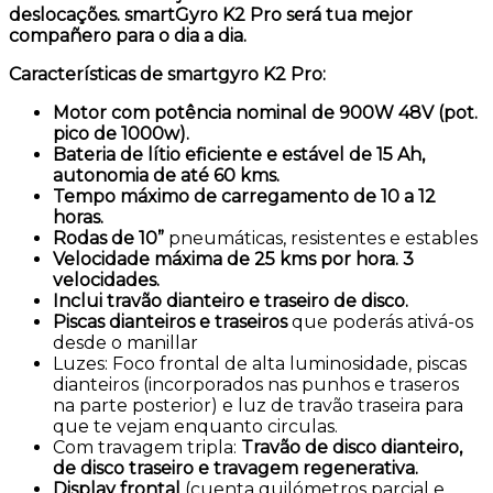
deslocações. smartGyro K2 Pro será tua mejor
compañero para o dia a dia.
Características de smartgyro K2 Pro:
Motor com potência nominal de 900W 48V (pot.
pico de 1000w).
Bateria de lítio eficiente e estável de 15 Ah,
autonomia de até 60 kms.
Tempo máximo de carregamento de 10 a 12
horas.
Rodas de 10”
pneumáticas, resistentes e estables
Velocidade máxima de 25 kms por hora. 3
velocidades.
Inclui travão dianteiro e traseiro de disco.
Piscas dianteiros e traseiros
que poderás ativá-os
desde o manillar
Luzes: Foco frontal de alta luminosidade, piscas
dianteiros (incorporados nas punhos e traseros
na parte posterior) e luz de travão traseira para
que te vejam enquanto circulas.
Com travagem tripla:
Travão de disco dianteiro,
de disco traseiro e travagem regenerativa.
Display frontal
(cuenta quilómetros parcial e