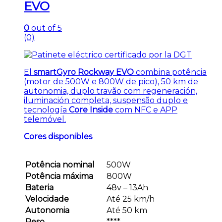
EVO
0
out of 5
(0)
El
smartGyro Rockway EVO
combina potência
(motor de 500W e 800W de pico), 50 km de
autonomia, duplo travão com regeneración,
iluminación completa, suspensão duplo e
tecnología
Core Inside
com NFC e APP
telemóvel.
Cores disponibles
Potência nominal
500W
Potência máxima
800W
Bateria
48v – 13Ah
Velocidade
Até 25 km/h
Autonomia
Até 50 km
Peso
****