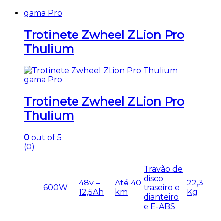
gama Pro
Trotinete Zwheel ZLion Pro
Thulium
gama Pro
Trotinete Zwheel ZLion Pro
Thulium
0
out of 5
(0)
Travão de
disco
48v –
Até 40
22,3
600W
traseiro e
12,5Ah
km
Kg
dianteiro
e E-ABS