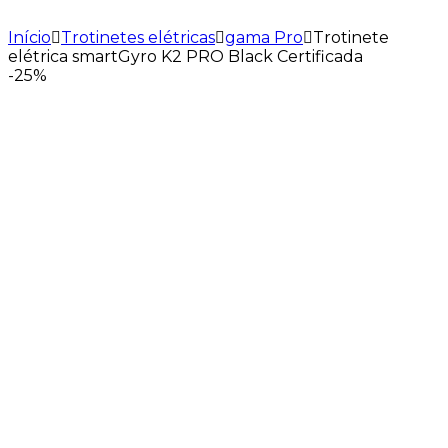
Início
Trotinetes elétricas
gama Pro
Trotinete
elétrica smartGyro K2 PRO Black Certificada
-
25%