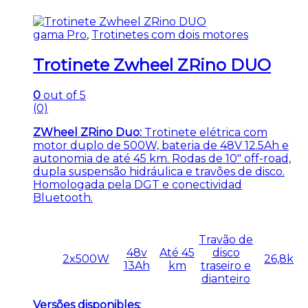
gama Pro
,
Trotinetes com dois motores
Trotinete Zwheel ZRino DUO
0
out of 5
(0)
ZWheel ZRino Duo:
Trotinete elétrica com
motor duplo de 500W, bateria de 48V 12.5Ah e
autonomia de até 45 km. Rodas de 10″ off-road,
dupla suspensão hidráulica e travões de disco.
Homologada pela DGT e conectividad
Bluetooth.
Travão de
48v
Até 45
disco
2x500W
26,8k
13Ah
km
traseiro e
dianteiro
Versões disponibles: