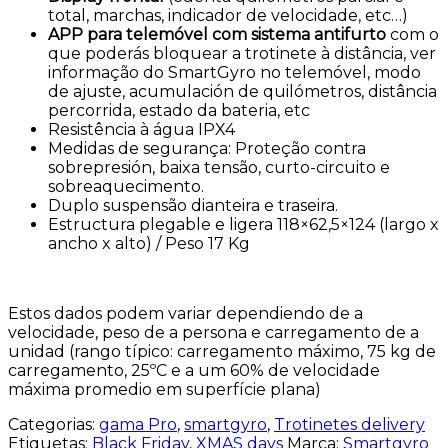
total, marchas, indicador de velocidade, etc…)
APP para telemóvel com sistema antifurto
com o
que poderás bloquear a trotinete à distância, ver
informação do SmartGyro no telemóvel, modo
de ajuste, acumulación de quilómetros, distância
percorrida, estado da bateria, etc
Resistência à água IPX4
Medidas de segurança: Proteção contra
sobrepresión, baixa tensão, curto-circuito e
sobreaquecimento.
Duplo suspensão dianteira e traseira.
Estructura plegable e ligera 118×62,5×124 (largo x
ancho x alto) / Peso 17 Kg
Estos dados podem variar dependiendo de a
velocidade, peso de a persona e carregamento de a
unidad (rango típico: carregamento máximo, 75 kg de
carregamento, 25ºC e a um 60% de velocidade
máxima promedio em superfície plana)
Categorias:
gama Pro
,
smartgyro
,
Trotinetes delivery
Etiquetas:
Black Friday
,
XMAS days
Marca:
Smartgyro