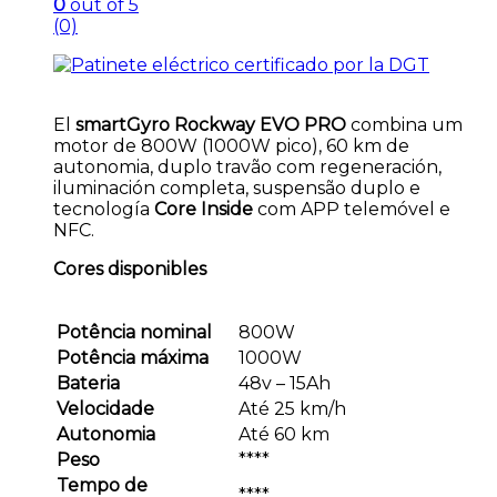
0
out of 5
(0)
El
smartGyro Rockway EVO PRO
combina um
motor de 800W (1000W pico), 60 km de
autonomia, duplo travão com regeneración,
iluminación completa, suspensão duplo e
tecnología
Core Inside
com APP telemóvel e
NFC.
Cores disponibles
Potência nominal
800W
Potência máxima
1000W
Bateria
48v – 15Ah
Velocidade
Até 25 km/h
Autonomia
Até 60 km
Peso
****
Tempo de
****