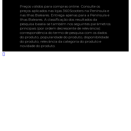
Preços válidos para compras online. Consulte os
preços aplicados nas lojas 360Scooters na Península e
nas Ilhas Baleares. Entrega apenas para a Península e
Ilhas Baleares. A classificação dos resultados da
pesquisa baseia-se também nos seguintes parâmetros
principais (por ordem decrescente de relevância):
correspondência do termo de pesquisa com os dados
do produto, popularidade do produto, disponibilidade
do produto, relevância da categoria do produto e
novidade do produto.