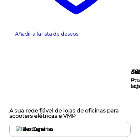
Añadir a la lista de deseos
36
SE
CA
·
Pro
Pro
Avi
col
col
leg
A sua rede fiável de lojas de oficinas para
scooters elétricas e VMP
Portugal