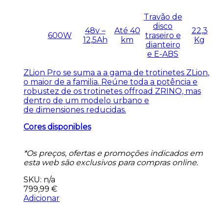
Travão de
disco
48v –
Até 40
22,3
600W
traseiro e
12,5Ah
km
Kg
dianteiro
e E-ABS
ZLion
Pro se suma a a gama de trotinetes
ZLion
,
o maior de a
familia
. Reúne toda a potência e
robustez de
os
trotinetes
offroad
ZRINO, mas
dentro de um modelo urbano e
de
dimensiones
reducidas
.
Cores disponibles
*Os preços, ofertas e promoções indicados em
esta web são exclusivos para compras online.
SKU: n/a
799,99
€
Adicionar