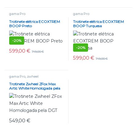
gama Pro
gama Pro
Trotinete elétrica ECOXTREM
Trotinete elétrica ECOXTREM
BOOP Preto
BOOP Turquesa
-
20%
-
20%
599,00
€
749,00
€
599,00
€
749,00
€
gama Pro
,
zwheel
Trotinete Zwheel ZFox Max
Artic White Homologada pela
DGT
549,00
€