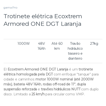
gama Pro
Trotinete elétrica Ecoxtrem
Armored ONE DGT Laranja
1000W
48V
Até 60
Travão
27kg
16Ah
km
hidráulico
traseiro e
dianteiro
El
Ecoxtrem Armored ONE DGT Laranja
é um
trotinete
elétrica homologada pela DGT
com enfoque “tanque” para
cidade e caminhos:
motor 1000W nominal (até 2000W
máx.)
,
bateria 48V 16Ah
,
rodas off-road de 11”
,
dupla
suspensão reforzada
e
travões hidráulicos NUTT
com duplo
disco. Limitado a
25 km/h
para circular como VMP.