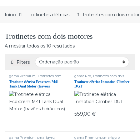
Início
Trotinetes elétricas
Trotinetes com dois motor
Trotinetes com dois motores
A mostrar todos os 10 resultados
Filters
gama Premium
,
Trotinetes com
gama Pro
,
Trotinetes com dois
dois motores
,
Trotinetes delivery
motores
Trotinete elétrica Ecoxtrem M41
Trotinete elétrica Inmotion Climber
Tank Dual Motor (travões
DGT
hidráulicos)
559,00
€
gama Premium
,
smartgyro
,
gama Premium
,
smartgyro
,