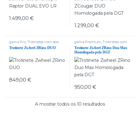
1.499,00
€
1.299,00
€
gama Pro
,
Trotinetes com dois
gama Premium
,
Trotinetes com
motores
dois motores
,
Trotinetes delivery
,
Trotinete Zwheel ZRino DUO
Trotinete Zwheel ZRino Duo Max
zwheel
Homologada pela DGT
849,00
€
950,00
€
A mostrar todos os 10 resultados