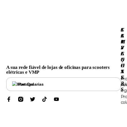
3
S
C
·
6
E
A
0
R
M
S
V
P
C
I
A
O
Ç
N
O
O
H
A sua rede fiável de lojas de oficinas para scooters
T
S
A
elétricas e VMP
E
S
Pr
R
Portugal
col
Avi
S
leg
Pr
col