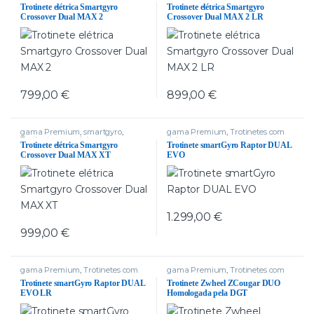
Trotinetes com dois motores
Trotinetes com dois motores
,
Trotinete elétrica Smartgyro
Trotinete elétrica Smartgyro
Trotinetes delivery
Crossover Dual MAX 2
Crossover Dual MAX 2 LR
799,00
€
899,00
€
gama Premium
,
smartgyro
,
gama Premium
,
Trotinetes com
Trotinetes com dois motores
,
dois motores
Trotinete elétrica Smartgyro
Trotinete smartGyro Raptor DUAL
Trotinetes delivery
Crossover Dual MAX XT
EVO
1.299,00
€
999,00
€
gama Premium
,
Trotinetes com
gama Premium
,
Trotinetes com
dois motores
,
Trotinetes delivery
dois motores
,
Trotinetes delivery
,
Trotinete smartGyro Raptor DUAL
Trotinete Zwheel ZCougar DUO
zwheel
EVO LR
Homologada pela DGT