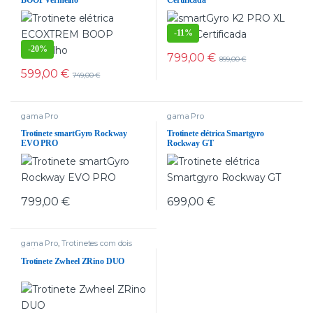
BOOP Vermelho
Certificada
-
11%
-
20%
799,00
€
899,00
€
599,00
€
749,00
€
gama Pro
gama Pro
Trotinete smartGyro Rockway
Trotinete elétrica Smartgyro
EVO PRO
Rockway GT
799,00
€
699,00
€
gama Pro
,
Trotinetes com dois
motores
Trotinete Zwheel ZRino DUO