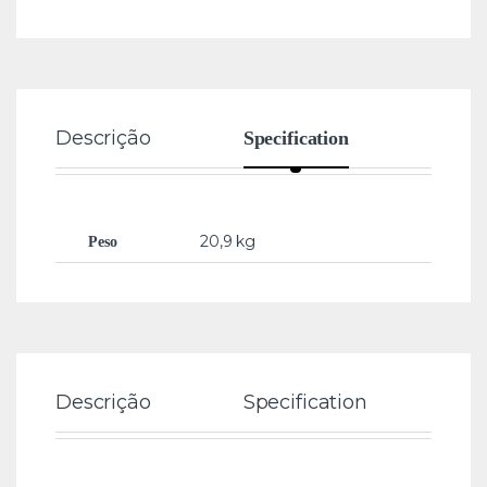
Descrição
Rev
Specification
20,9 kg
Peso
Descrição
Specification
Re