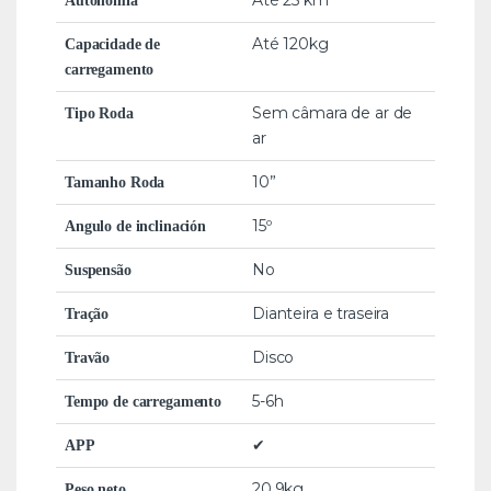
Até 25 km*
Autonomia
Até 120kg
Capacidade de
carregamento
Sem câmara de ar de
Tipo Roda
ar
10”
Tamanho Roda
15º
Angulo de inclinación
No
Suspensão
Dianteira e traseira
Tração
Disco
Travão
5-6h
Tempo de carregamento
✔
APP
20,9kg
Peso neto