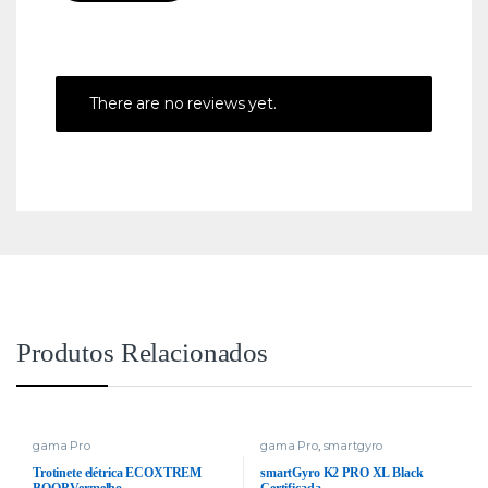
There are no reviews yet.
Produtos Relacionados
gama Pro
gama Pro
,
smartgyro
Trotinete elétrica ECOXTREM
smartGyro K2 PRO XL Black