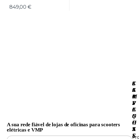
849,00
€
3
S
C
·
6
E
A
0
R
M
S
V
P
C
I
A
O
Ç
N
O
O
H
A sua rede fiável de lojas de oficinas para scooters
T
S
A
elétricas e VMP
E
S
Pr