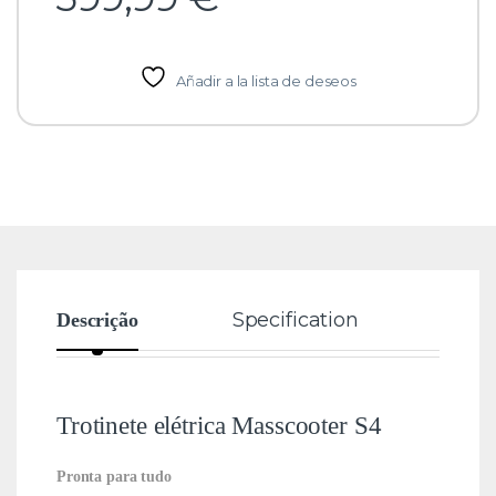
Añadir a la lista de deseos
Specification
Rev
Descrição
Trotinete elétrica Masscooter S4
Pronta para tudo