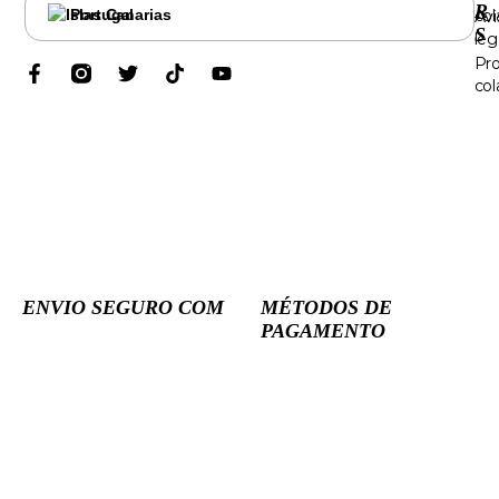
R
Portugal
col
Avi
S
leg
Pr
col
ENVIO SEGURO COM
MÉTODOS DE
PAGAMENTO