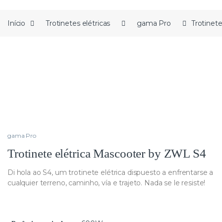
Início
Trotinetes elétricas
gama Pro
Trotinet
gama Pro
Trotinete elétrica Mascooter by ZWL S4
Di hola ao S4, um trotinete elétrica dispuesto a enfrentarse a
cualquier terreno, caminho, vía e trajeto. Nada se le resiste!