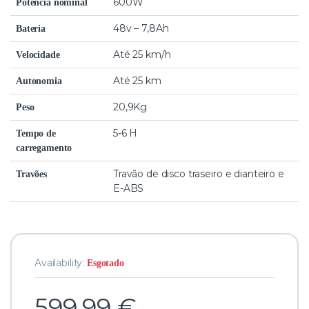
600W
Potência nominal
48v – 7,8Ah
Bateria
Até 25 km/h
Velocidade
Até 25 km
Autonomia
20,9Kg
Peso
5-6 H
Tempo de
carregamento
Travão de disco traseiro e dianteiro e
Travões
E-ABS
Availability:
Esgotado
599,99
€