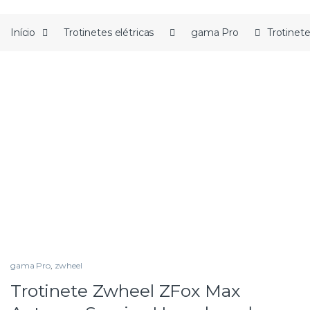
Início
Trotinetes elétricas
gama Pro
Trotinet
gama Pro
,
zwheel
Trotinete Zwheel ZFox Max