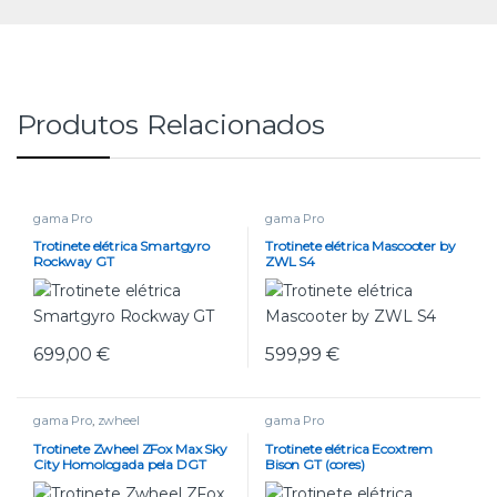
Produtos Relacionados
gama Pro
gama Pro
Trotinete elétrica Smartgyro
Trotinete elétrica Mascooter by
Rockway GT
ZWL S4
699,00
€
599,99
€
gama Pro
,
zwheel
gama Pro
Trotinete Zwheel ZFox Max Sky
Trotinete elétrica Ecoxtrem
City Homologada pela DGT
Bison GT (cores)