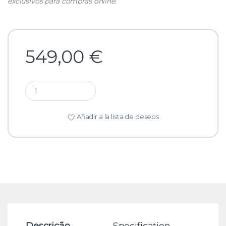
exclusivos para compras online.
549,00
€
Añadir a la lista de deseos
Descrição
Specification
Re