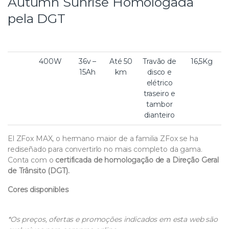
Autumn Sunrise Homologada
pela DGT
400W
36v –
Até 50
Travão de
16,5Kg
15Ah
km
disco e
elétrico
traseiro e
tambor
dianteiro
El ZFox MAX, o hermano maior de a familia ZFox se ha
rediseñado para convertirlo no mais completo da gama.
Conta com o
certificada de homologação de a Direção Geral
de Trânsito (DGT).
Cores disponibles
*Os preços, ofertas e promoções indicados em esta web são