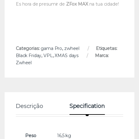
Es hora de presumir de
ZFox MAX
na tua cidade!
Categorias:
gama Pro
,
zwheel
Etiquetas:
Black Friday
,
VPL
,
XMAS days
Marca:
Zwheel
Descrição
Specification
Re
Peso
16,5 kg