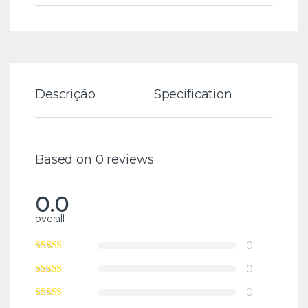
Descrição
Specification
Re
Based on 0 reviews
0.0
overall
0
0
0