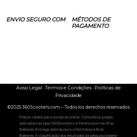
ENVIO SEGURO COM
MÉTODOS DE
PAGAMENTO
Aviso Legal · Termos e Condições · Políticas de
Privacidade
©2025 360Scooters.com – Todos los derechos reservados
Preços válidos para compras online. Consulte os preços
aplicados nas lojas 360Scooters na Península e nas Ilhas
Baleares. Entrega apenas para a Península e Ilhas
Baleares. A classificação dos resultados da pesquisa baseia-