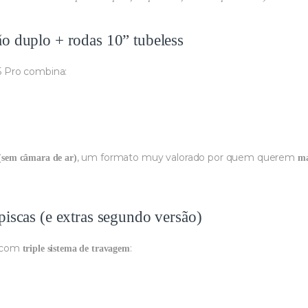
ão duplo + rodas 10” tubeless
K5 Pro combina:
, um formato muy valorado por quem querem
 (sem câmara de ar)
ma
piscas (e extras segundo versão)
o com
:
triple sistema de travagem