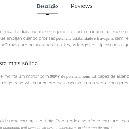
Reviews
Descrição
deslocar-te diariamente sem quedarte corto cuando o trajeto se c
ue encajan cuando priorizas
, sem r
potência, estabilidade e travagem
d”: ruas com buracos, bordillos, troços longos e a típica cuesta 
ta mais sólida
e monta um motor com
, capaz de alcan
900W de potência nominal
s, mejor resposta cuando precisas impulso e uma sensación genera
cide uma compra: a bateria. Este modelo se ofrece com uma co
a autonomia real depende do peso, temperatura, modo e tipo de ruta.)