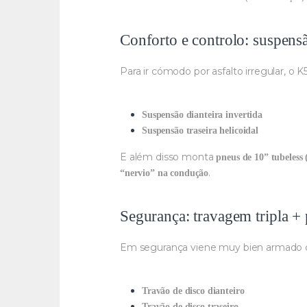
Conforto e controlo: suspens
Para ir cómodo por asfalto irregular, o 
Suspensão dianteira invertida
Suspensão traseira helicoidal
E além disso monta
pneus de 10” tubeless
.
“nervio” na condução
Segurança: travagem tripla + 
Em segurança viene muy bien armad
Travão de disco dianteiro
Travão de disco traseiro