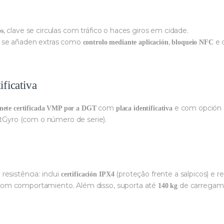
, clave se circulas com tráfico o haces giros em cidade.
os
s se añaden extras como
,
e d
controlo mediante aplicación
bloqueio NFC
ificativa
com
e com opción
inete certificada VMP por a DGT
placa identificativa
rtGyro (com o número de serie).
esistência: inclui
(proteção frente a salpicos) 
certificación IPX4
om comportamiento. Além disso, suporta até
de carregam
140 kg