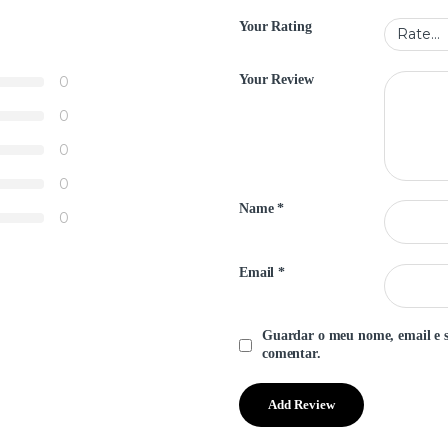
Your Rating
Your Review
0
0
0
0
Name
*
0
Email
*
Guardar o meu nome, email e s
comentar.