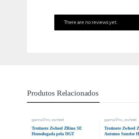
There are no reviews yet.
Produtos Relacionados
gama Pro
,
zwheel
gama Pro
,
zwheel
Trotinete Zwheel ZRino SE
Trotinete Zwheel
Homologada pela DGT
Autumn Sunrise 