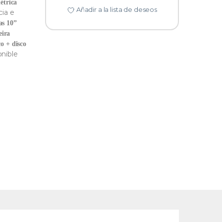
létrica
Añadir a la lista de deseos
ia e
as 10”
eira
co + disco
onible