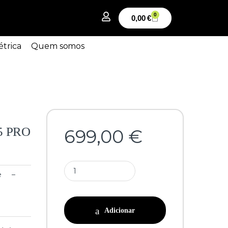
0
0,00
€
étrica
Quem somos
K5 PRO
699,00
€
e
–
Adicionar