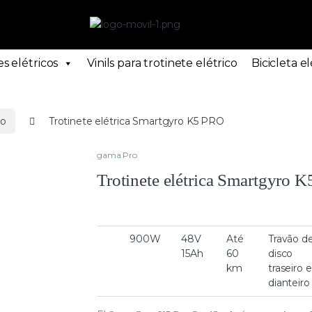
s elétricos
Vinils para trotinete elétrico
Bicicleta el
ro
Trotinete elétrica Smartgyro K5 PRO
gama Pro
Trotinete elétrica Smartgyro 
900W
48V
Até
Travão d
15Ah
60
disco
km
traseiro e
dianteiro