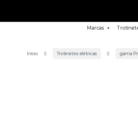
Marcas
Trotinete
Início
Trotinetes elétricas
gama P