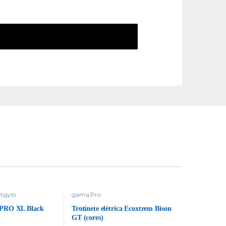
tgyro
gama Pro
 PRO XL Black
Trotinete elétrica Ecoxtrem Bison
GT (cores)