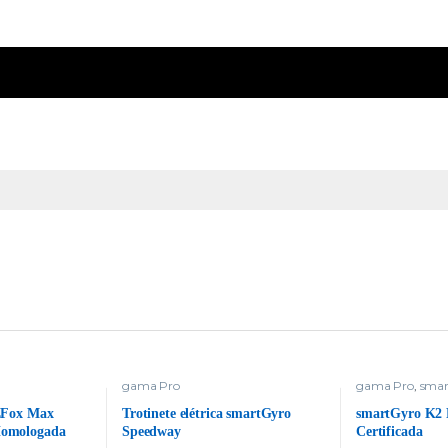
gama Pro
gama Pro
,
smar
 ZFox Max
Trotinete elétrica smartGyro
smartGyro K2
Homologada
Speedway
Certificada