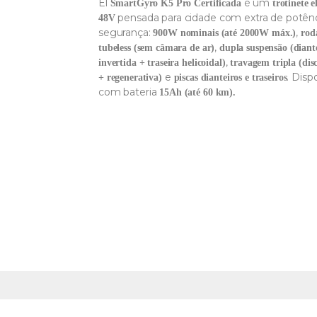
El
é um
SmartGyro K5 Pro Certificada
trotinete e
pensada para cidade com extra de potênc
48V
segurança:
,
900W nominais (até 2000W máx.)
rod
,
tubeless (sem câmara de ar)
dupla suspensão (diant
,
invertida + traseira helicoidal)
travagem tripla (dis
e
. Disp
+ regenerativa)
piscas dianteiros e traseiros
com bateria
15Ah (até 60 km).