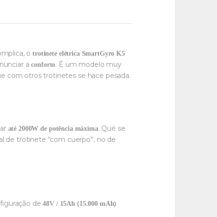
omplica, o
trotinete elétrica SmartGyro K5
enunciar a
. É um modelo muy
conforto
que com otros trotinetes se hace pesada.
zar
. Qué se
até 2000W de potência máxima
l de trotinete “com cuerpo”, no de
nfiguração de
48V / 15Ah (15.000 mAh)