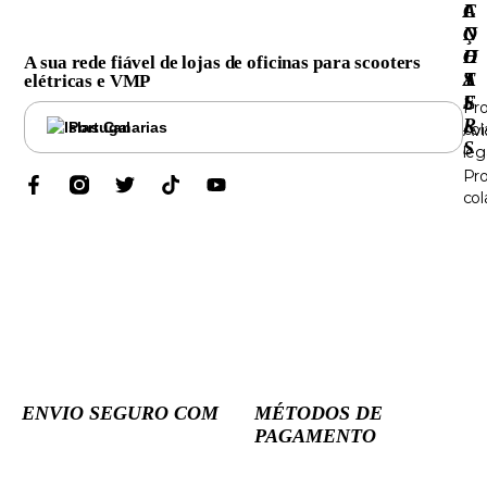
C
I
A
O
Ç
N
O
O
H
A sua rede fiável de lojas de oficinas para scooters
T
S
A
elétricas e VMP
E
S
Pr
R
Portugal
col
Avi
S
leg
Pr
col
ENVIO SEGURO COM
MÉTODOS DE
PAGAMENTO