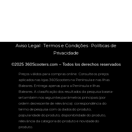
Aviso Legal · Termos e Condições · Políticas de
Privacidade
©2025 360Scooters.com – Todos los derechos reservados
Preços válidos para compras online. Consulte os preços
aplicados nas lojas 360Scooters na Península e nas Ilhas
Baleares. Entrega apenas para a Península e Ilhas
Baleares. A classificação dos resultados da pesquisa baseia-
se também nos seguintes parâmetros principais (por
ordem decrescente de relevância): correspondência do
termo de pesquisa com os dados do produto,
popularidade do produto, disponibilidade do produto,
relevância da categoria do produto e novidade do
produto.