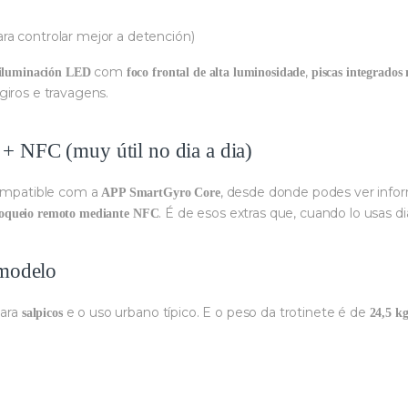
ra controlar mejor a detención)
com
,
iluminación LED
foco frontal de alta luminosidade
piscas integrados
giros e travagens.
+ NFC (muy útil no dia a dia)
ompatible com a
, desde donde podes ver in
APP SmartGyro Core
. É de esos extras que, cuando lo usas 
oqueio remoto mediante NFC
 modelo
para
e o uso urbano típico. E o peso da trotinete é de
salpicos
24,5 k