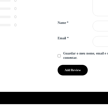
0
0
0
Name
*
0
Email
*
Guardar o meu nome, email e s
comentar.