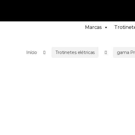
Marcas
Trotinete
Início
Trotinetes elétricas
gama P