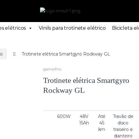
s elétricos
Vinils para trotinete elétrico
Bicicleta el
ro
Trotinete elétrica Smartgyro Rockway GL
gama Pro
Trotinete elétrica Smartgyro
Rockway GL
600W
48V
Até
Travão de
15Ah
45
disco
km
traseiro e
dianteiro