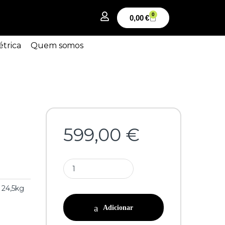
0
0,00
€
étrica
Quem somos
599,00
€
24,5kg
Adicionar