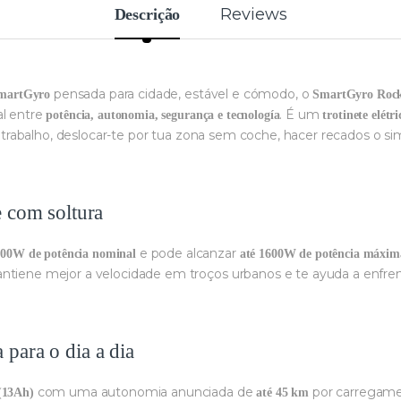
Reviews
Descrição
pensada para cidade, estável e cómodo, o
 SmartGyro
SmartGyro Roc
al entre
. É um
potência, autonomia, segurança e tecnología
trotinete elé
r ao trabalho, deslocar-te por tua zona sem coche, hacer recados 
e com soltura
e pode alcanzar
600W de potência nominal
até 1600W de potência máxim
antiene mejor a velocidade em troços urbanos e te ayuda a enfre
para o dia a dia
com uma autonomia anunciada de
por carregamen
(13Ah)
até 45 km