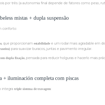
ois por três (a autonomia final depende de fatores como peso, ru
beless mistas + dupla suspensão
 conforto:
, que proporcionam
e um rodar mais agradable em dist
as
estabilidade
para suavizar buracos, juntas e pavimento irregular.
raseira)
, pensada para reducir holguras e hacerlo mais prác
com dupla fixação
la + iluminación completa com piscas
o integra
:
triple sistema de travagem