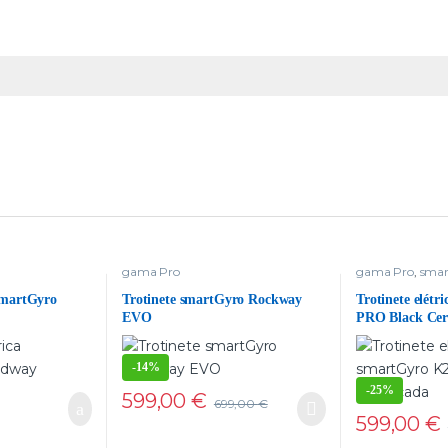
gama Pro
gama Pro
,
smar
delivery
 smartGyro
Trotinete smartGyro Rockway
Trotinete elét
EVO
PRO Black Cert
-
14%
-
25%
599,00
€
699,00
€
599,00
€