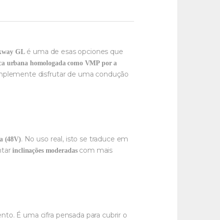
é uma de esas opciones que
kway GL
trica urbana homologada como VMP por a
o simplemente disfrutar de uma condução
. No uso real, isto se traduce em
a (48V)
ntar
com mais
inclinações moderadas
to. É uma cifra pensada para cubrir o