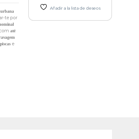
Añadir a la lista de deseos
a urbana
r-te por
nominal
com
até
ravagem
e
piscas