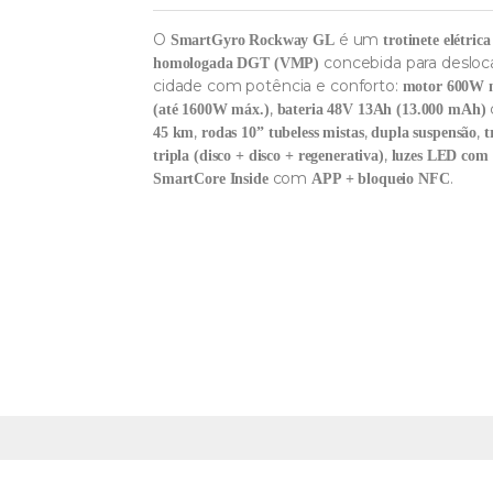
O
é um
SmartGyro Rockway GL
trotinete elétric
concebida para desloca
homologada DGT (VMP)
cidade com potência e conforto:
motor 600W 
,
(até 1600W máx.)
bateria 48V 13Ah (13.000 mAh)
,
,
,
45 km
rodas 10” tubeless mistas
dupla suspensão
t
,
tripla (disco + disco + regenerativa)
luzes LED com 
com
.
SmartCore Inside
APP + bloqueio NFC