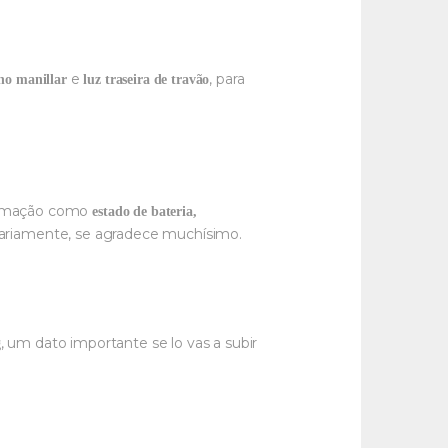
e
, para
 no manillar
luz traseira de travão
formação como
estado de bateria,
diariamente, se agradece muchísimo.
, um dato importante se lo vas a subir
g