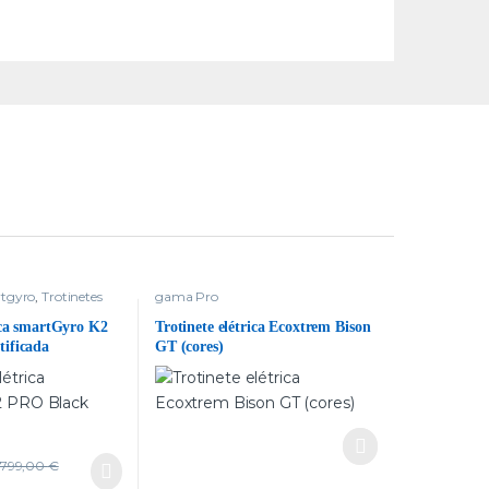
tgyro
,
Trotinetes
gama Pro
rica smartGyro K2
Trotinete elétrica Ecoxtrem Bison
ificada
GT (cores)
799,00
€