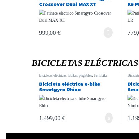
Crossover Dual MAX XT
K5 P
999,00
€
779
BICICLETAS ELÉCTRICA
Bicicletas eléctricas
,
Ebikes plegables
,
Fat Ebike
Biciclet
Bicicleta eléctrica e-bike
Bici
Smartgyro Rhino
Sma
1.499,00
€
1.19