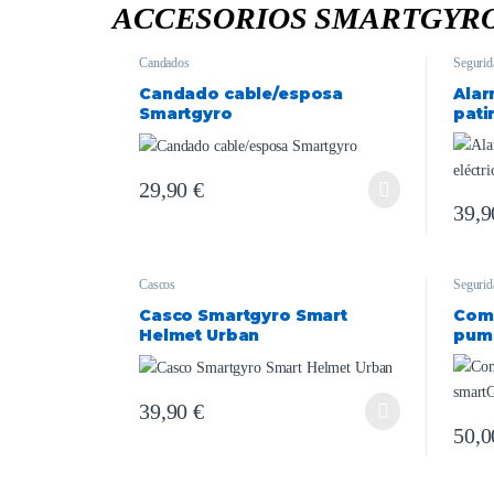
ACCESORIOS SMARTGYR
Candados
Segurid
Candado cable/esposa
Alar
Smartgyro
pati
bici
29,90
€
39,
Cascos
Segurid
Casco Smartgyro Smart
Comp
Helmet Urban
pum
39,90
€
50,