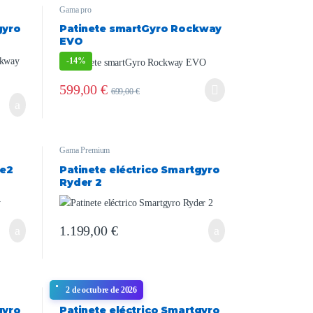
Gama pro
gyro
Patinete smartGyro Rockway
EVO
-
14%
599,00
€
699,00
€
Gama Premium
ne2
Patinete eléctrico Smartgyro
Ryder 2
1.199,00
€
2 de octubre de 2026
Gama ligera
,
Urbanos
gyro
Patinete eléctrico Smartgyro