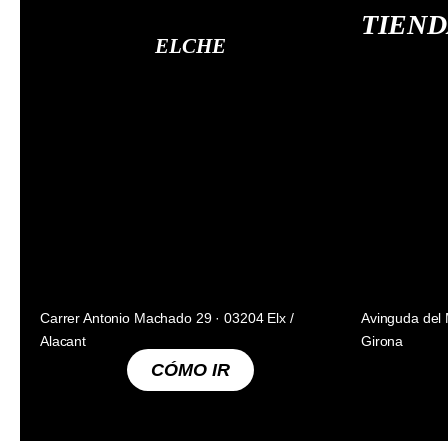
TIEND
ELCHE
Carrer Antonio Machado 29 · 03204 Elx /
Avinguda del 
Alacant
Girona
CÓMO IR