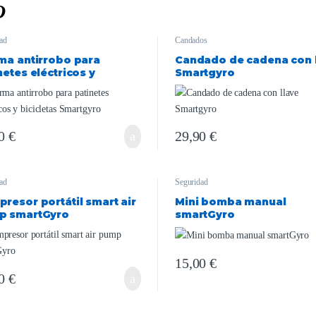
O
ad
Candados
ma antirrobo para
Candado de cadena con 
netes eléctricos y
Smartgyro
cletas Smartgyro
90
€
29,90
€
ad
Seguridad
resor portátil smart air
Mini bomba manual
p smartGyro
smartGyro
15,00
€
00
€