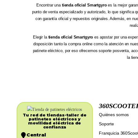
Encontrar una
tienda oficial Smartgyro
es la mejor garan
punto de venta especializado y autorizado, lo que significa
con garantía oficial y repuestos originales. Además, en nu
real
Elegir la
tienda oficial Smartgyro
es apostar por una exper
disposición tanto la compra online como la atención en nues
patinete eléctrico, por eso ofrecemos soporte posventa, ac
la tie
360SCOOTE
Quiénes somos
Tu red de tiendas-taller de
patinetes eléctricos y
movilidad eléctrica de
Soporte
confianza​
Franquicia 360Scoo
Central