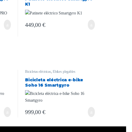
K1
449,00
€
Bicicletas eléctricas
,
Ebikes plegables
Bicicleta eléctrica e-bike
Soho 16 Smartgyro
999,00
€