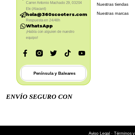
Carrer Antonio Machado 29, 03204
Nuestras tiendas
Elx (Alacant)
Nuestras marcas
hola@360scooters.com
Respuesta en 24/48h
WhatsApp
¡Habla con alguien de nuestro
equipo!
Península y Baleares
ENVÍO SEGURO CON
Aviso Legal
·
Términos y