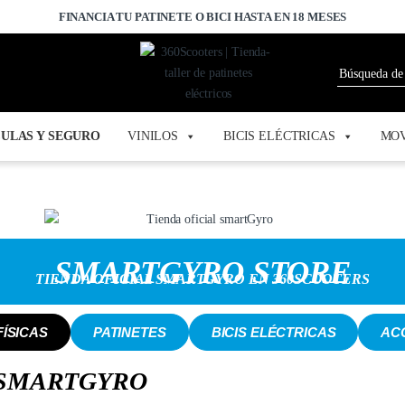
FINANCIA TU PATINETE O BICI HASTA EN 18 MESES
ULAS Y SEGURO
VINILOS
BICIS ELÉCTRICAS
MOV
SMARTGYRO STORE
TIENDA OFICIAL SMARTGYRO EN 360SCOOTERS
FÍSICAS
PATINETES
BICIS ELÉCTRICAS
AC
 SMARTGYRO