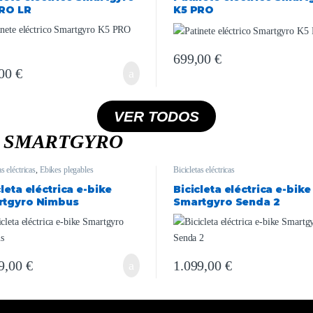
RO LR
K5 PRO
699,00
€
,00
€
VER TODOS
S SMARTGYRO
as eléctricas
,
Ebikes plegables
Bicicletas eléctricas
cleta eléctrica e-bike
Bicicleta eléctrica e-bike
rtgyro Nimbus
Smartgyro Senda 2
9,00
€
1.099,00
€