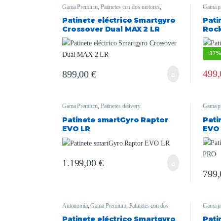
Gama Premium
,
Patinetes con dos motores
,
Gama p
Patinetes delivery
,
smartgyro
Patinete eléctrico Smartgyro
Pati
Crossover Dual MAX 2 LR
Roc
-
17
499
899,00
€
Gama Premium
,
Patinetes delivery
Gama p
Patinete smartGyro Raptor
Pati
EVO LR
EVO
1.199,00
€
799
Autonomía
,
Gama Premium
,
Patinetes con dos
Gama p
motores
,
Patinetes delivery
,
Potentes
,
smartgyro
Patinete eléctrico Smartgyro
Pati