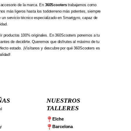
er accesorio de la marca. En
360Scooters
trabajamos como
anos más ligeros hasta los todoterreno más potentes, siempre
de un servicio técnico especializado en Smartgyro, capaz de
idad.
rir productos 100% originales. En 360Scooters ponemos a tu
s antes de decidirte. Queremos que disfrutes al máximo de tu
rfecto estado. ¡Visítanos y descubre por qué 360Scooters es
alidad!
ÑAS
NUESTROS
TALLERES
ol
Elche
y
Barcelona