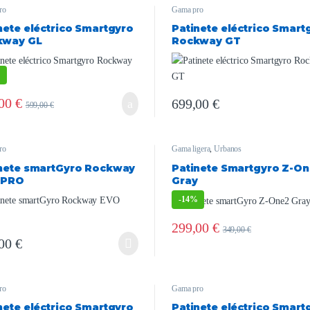
ro
Gama pro
nete eléctrico Smartgyro
Patinete eléctrico Smart
kway GL
Rockway GT
%
,00
€
699,00
€
599,00
€
ro
Gama ligera
,
Urbanos
nete smartGyro Rockway
Patinete Smartgyro Z-O
 PRO
Gray
-
14%
299,00
€
349,00
€
,00
€
ro
Gama pro
nete eléctrico Smartgyro
Patinete eléctrico Smart