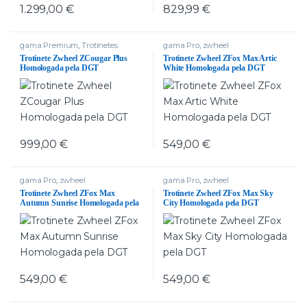
1.299,00
€
829,99
€
gama Premium
,
Trotinetes
gama Pro
,
zwheel
delivery
,
zwheel
Trotinete Zwheel ZCougar Plus
Trotinete Zwheel ZFox Max Artic
Homologada pela DGT
White Homologada pela DGT
999,00
€
549,00
€
gama Pro
,
zwheel
gama Pro
,
zwheel
Trotinete Zwheel ZFox Max
Trotinete Zwheel ZFox Max Sky
Autumn Sunrise Homologada pela
City Homologada pela DGT
DGT
549,00
€
549,00
€