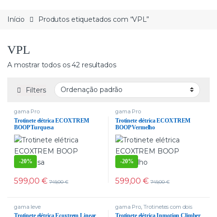
Início
Produtos etiquetados com “VPL”
VPL
A mostrar todos os 42 resultados
Filters
gama Pro
gama Pro
Trotinete elétrica ECOXTREM
Trotinete elétrica ECOXTREM
BOOP Turquesa
BOOP Vermelho
-
20%
-
20%
599,00
€
599,00
€
749,00
€
749,00
€
gama leve
gama Pro
,
Trotinetes com dois
motores
Trotinete elétrica Ecoxtrem Linear
Trotinete elétrica Inmotion Climber