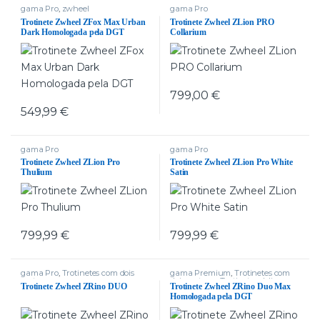
gama Pro
,
zwheel
gama Pro
Trotinete Zwheel ZFox Max Urban
Trotinete Zwheel ZLion PRO
Dark Homologada pela DGT
Collarium
799,00
€
549,99
€
gama Pro
gama Pro
Trotinete Zwheel ZLion Pro
Trotinete Zwheel ZLion Pro White
Thulium
Satin
799,99
€
799,99
€
gama Pro
,
Trotinetes com dois
gama Premium
,
Trotinetes com
motores
dois motores
,
Trotinetes delivery
,
Trotinete Zwheel ZRino DUO
Trotinete Zwheel ZRino Duo Max
zwheel
Homologada pela DGT