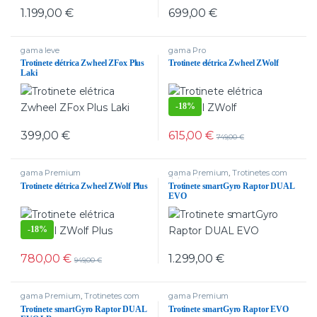
1.199,00
€
699,00
€
gama leve
gama Pro
Trotinete elétrica Zwheel ZFox Plus
Trotinete elétrica Zwheel ZWolf
Laki
-
18%
615,00
€
399,00
€
749,00
€
gama Premium
gama Premium
,
Trotinetes com
dois motores
Trotinete elétrica Zwheel ZWolf Plus
Trotinete smartGyro Raptor DUAL
EVO
-
18%
780,00
€
1.299,00
€
949,00
€
gama Premium
,
Trotinetes com
gama Premium
dois motores
,
Trotinetes delivery
Trotinete smartGyro Raptor DUAL
Trotinete smartGyro Raptor EVO