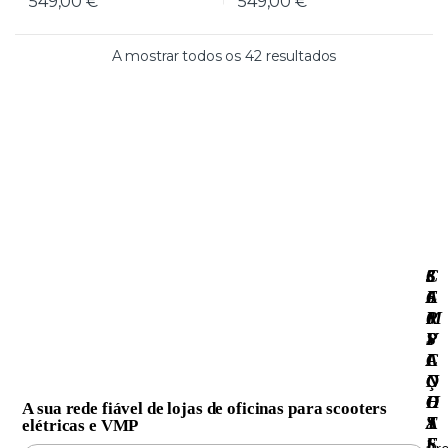
549,00
€
549,00
€
A mostrar todos os 42 resultados
3
S
C
·
6
E
A
0
R
M
S
V
P
C
I
A
O
Ç
N
O
O
H
A sua rede fiável de lojas de oficinas para scooters
T
S
A
elétricas e VMP
E
S