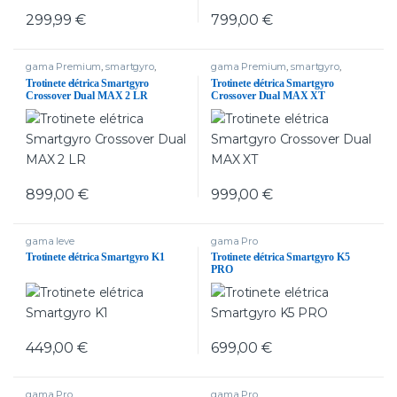
299,99
€
799,00
€
gama Premium
,
smartgyro
,
gama Premium
,
smartgyro
,
Trotinetes com dois motores
,
Trotinetes com dois motores
,
Trotinete elétrica Smartgyro
Trotinete elétrica Smartgyro
Trotinetes delivery
Trotinetes delivery
Crossover Dual MAX 2 LR
Crossover Dual MAX XT
899,00
€
999,00
€
gama leve
gama Pro
Trotinete elétrica Smartgyro K1
Trotinete elétrica Smartgyro K5
PRO
449,00
€
699,00
€
gama Pro
gama Pro