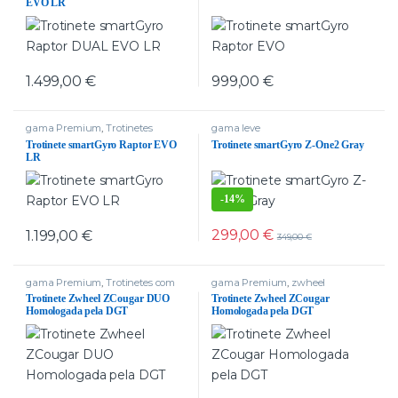
EVO LR
1.499,00
€
999,00
€
gama Premium
,
Trotinetes
gama leve
delivery
Trotinete smartGyro Raptor EVO
Trotinete smartGyro Z-One2 Gray
LR
-
14%
299,00
€
1.199,00
€
349,00
€
gama Premium
,
Trotinetes com
gama Premium
,
zwheel
dois motores
,
Trotinetes delivery
,
Trotinete Zwheel ZCougar DUO
Trotinete Zwheel ZCougar
zwheel
Homologada pela DGT
Homologada pela DGT