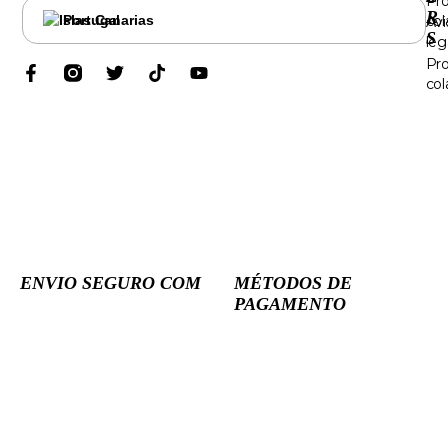
Pr
R
Portugal
col
Avi
S
leg
Pr
col
ENVIO SEGURO COM
MÉTODOS DE
PAGAMENTO