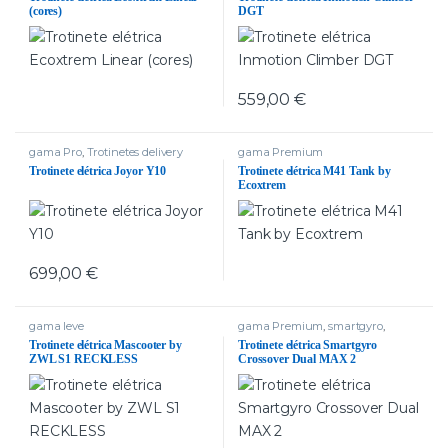
(cores)
DGT
559,00
€
gama Pro
,
Trotinetes delivery
gama Premium
Trotinete elétrica Joyor Y10
Trotinete elétrica M41 Tank by
Ecoxtrem
699,00
€
gama leve
gama Premium
,
smartgyro
,
Trotinetes com dois motores
Trotinete elétrica Mascooter by
Trotinete elétrica Smartgyro
ZWL S1 RECKLESS
Crossover Dual MAX 2