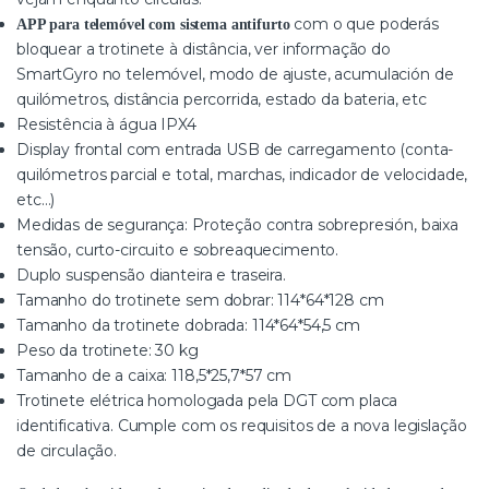
com o que poderás
APP para telemóvel com sistema antifurto
bloquear a trotinete à distância, ver informação do
SmartGyro no telemóvel, modo de ajuste, acumulación de
quilómetros, distância percorrida, estado da bateria, etc
Resistência à água IPX4
Display frontal com entrada USB de carregamento (conta-
quilómetros parcial e total, marchas, indicador de velocidade,
etc…)
Medidas de segurança: Proteção contra sobrepresión, baixa
tensão, curto-circuito e sobreaquecimento.
Duplo suspensão dianteira e traseira.
Tamanho do trotinete sem dobrar: 114*64*128 cm
Tamanho da trotinete dobrada: 114*64*54,5 cm
Peso da trotinete: 30 kg
Tamanho de a caixa: 118,5*25,7*57 cm
Trotinete elétrica homologada pela DGT com placa
identificativa. Cumple com os requisitos de a nova legislação
de circulação.