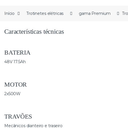
Início
Trotinetes elétricas
gama Premium
Tr
Características técnicas
BATERIA
48V 17.5Ah
MOTOR
2x500W
TRAVÕES
Mecânicos dianteiro e traseiro