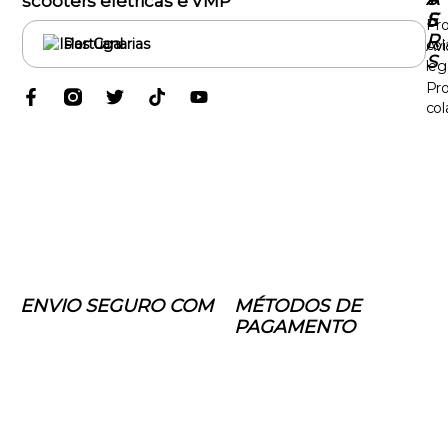
scooters elétricas e VMP
E
S
Pr
R
Portugal
col
Avi
S
leg
Pr
col
ENVIO SEGURO COM
MÉTODOS DE
PAGAMENTO