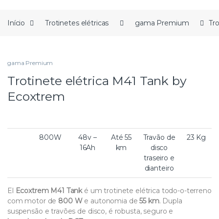
Início
Trotinetes elétricas
gama Premium
Tr
gama Premium
Trotinete elétrica M41 Tank by
Ecoxtrem
800W
48v –
Até 55
Travão de
23 Kg
16Ah
km
disco
traseiro e
dianteiro
El
Ecoxtrem M41 Tank
é um trotinete elétrica todo-o-terreno
com motor de
800 W
e autonomia de
55 km
. Dupla
suspensão e travões de disco, é robusta, seguro e