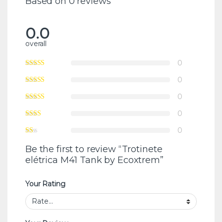
Based on 0 reviews
0.0
overall
0
0
0
0
0
Be the first to review “Trotinete
elétrica M41 Tank by Ecoxtrem”
Your Rating