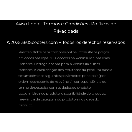
Aviso Legal · Termos e Condições · Políticas de
Privacidade
©2025 360Scooters.com – Todos los derechos reservados
Preços válidos para compras online. Consulte os preços
aplicados nas lojas 360Scooters na Península e nas Ilhas
Baleares. Entrega apenas para a Península e Ilhas
Baleares. A classificação dos resultados da pesquisa baseia-
se também nos seguintes parâmetros principais (por
ordem decrescente de relevância): correspondência do
termo de pesquisa com os dados do produto,
popularidade do produto, disponibilidade do produto,
relevância da categoria do produto e novidade do
produto.