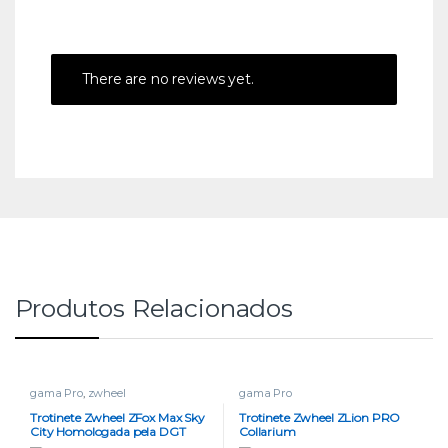
There are no reviews yet.
Produtos Relacionados
gama Pro
,
zwheel
gama Pro
Trotinete Zwheel ZFox Max Sky
Trotinete Zwheel ZLion PRO
City Homologada pela DGT
Collarium