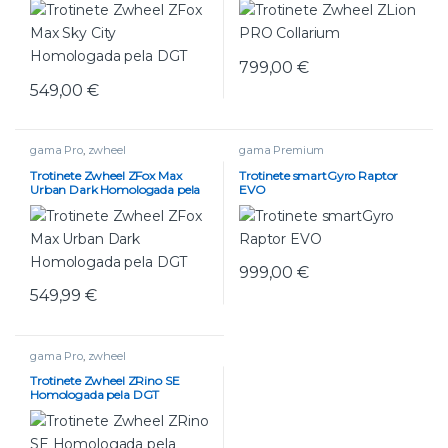
799,00
€
549,00
€
gama Pro
,
zwheel
gama Premium
Trotinete Zwheel ZFox Max
Trotinete smartGyro Raptor
Urban Dark Homologada pela
EVO
DGT
999,00
€
549,99
€
gama Pro
,
zwheel
Trotinete Zwheel ZRino SE
Homologada pela DGT