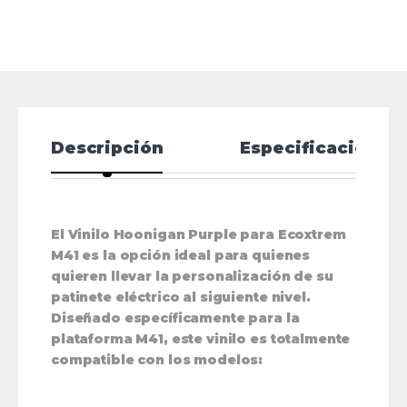
Descripción
Especificaciones
El
Vinilo Hoonigan Purple para Ecoxtrem
M41
es la opción ideal para quienes
quieren llevar la personalización de su
patinete eléctrico al siguiente nivel.
Diseñado específicamente para la
plataforma M41
, este vinilo es
totalmente
compatible
con los modelos: