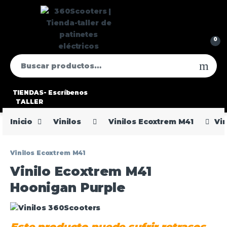
0
TIENDAS-
Escríbenos
TALLER
Inicio
Vinilos
Vinilos Ecoxtrem M41
Vi
Vinilos Ecoxtrem M41
Vinilo Ecoxtrem M41
Hoonigan Purple
Este producto puede sufrir retrasos