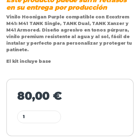
en su entrega por producción
Vinilo
Hoonigan Purple
compatible con
Ecoxtrem
M41
: M41 TANK Single, TANK Dual, TANK Xanzer y
M41 Armored. Diseño agresivo en tonos púrpura,
vinilo premium resistente al agua y al sol, fácil de
instalar y perfecto para personalizar y proteger tu
patinete.
El kit incluye base
80,00
€