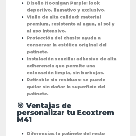
Diseño Hoonigan Purple
: look
deportivo, llamativo y exclusivo.
Vinilo de alta calidad
: material
premium, resistente al agua, al sol y
al uso intensivo.
Protección del chasis
: ayuda a
conservar la estética original del
patinete.
Instalación sencilla
: adhesivo de alta
adherencia que permite una
colocación limpia, sin burbujas.
Retirable sin residuos
: se puede
quitar sin dañar la superficie del
patinete.
🎯 Ventajas de
personalizar tu Ecoxtrem
M41
Diferencias tu patinete del resto