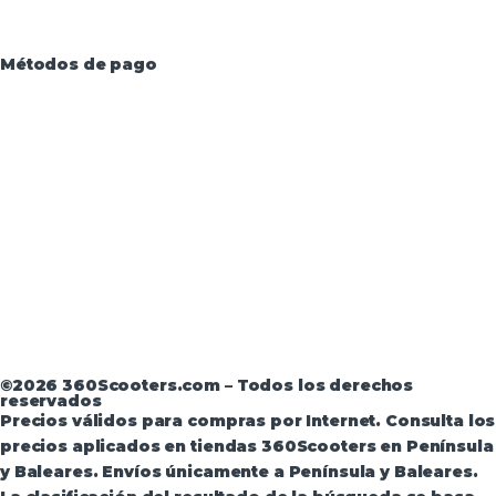
Métodos de pago
Aviso Legal
·
Términos y condiciones
·
Política de
devoluciones
·
Política de Privacidad
·
Política de
Privacidad de Andorra
©2026 360Scooters.com – Todos los derechos
reservados
Precios válidos para compras por Internet. Consulta los
precios aplicados en tiendas 360Scooters en Península
y Baleares. Envíos únicamente a Península y Baleares.