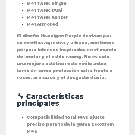
M41 TANK Single
M41 TANK Dual
M41 TANK Xanzer
M41 Armored
El diseño
Hoonigan Purple
destaca por
su estética agresiva y urbana, con tonos
púrpura intensos inspirados en el mundo
del motor y el estilo racing. No es solo
una mejora estética: este vinilo actúa
también como
protección extra
frente a
roces, arañazos y el desgaste diario.
🔧 Características
principales
Compatibilidad total M41
: ajuste
preciso para toda la gama Ecoxtrem
M41.