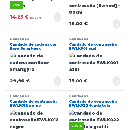
-
5%
14,25
€
15,00
€
15,00
€
Candados
Candados
Candado de cadena con
Candado de contraseña
llave Smartgyro
EWLK001 azul
29,90
€
15,00
€
Candados
Candados
Candado de contraseña
Candado de contraseña
EWLK012 negro
EWLK022 funda tela
grafiti
-
35%