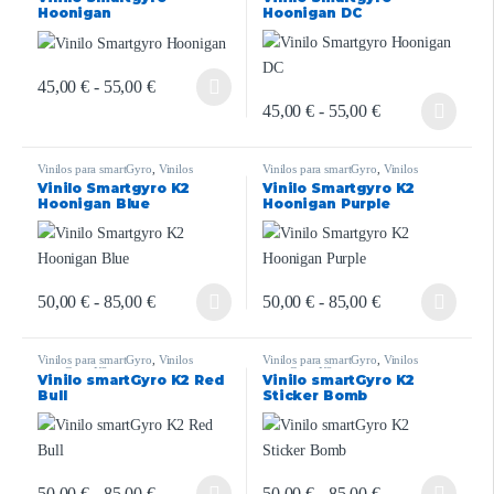
Rockway/Speedway/Crossover
,
Vinilos
Rockway/Speedway/Crossover
,
Vinilos
Hoonigan
Hoonigan DC
Zwheel ZRino
Zwheel ZRino
45,00
€
-
55,00
€
45,00
€
-
55,00
€
Vinilos para smartGyro
,
Vinilos
Vinilos para smartGyro
,
Vinilos
smartGyro K2
smartGyro K2
Vinilo Smartgyro K2
Vinilo Smartgyro K2
Hoonigan Blue
Hoonigan Purple
50,00
€
-
85,00
€
50,00
€
-
85,00
€
Vinilos para smartGyro
,
Vinilos
Vinilos para smartGyro
,
Vinilos
smartGyro K2
smartGyro K2
Vinilo smartGyro K2 Red
Vinilo smartGyro K2
Bull
Sticker Bomb
50,00
€
-
85,00
€
50,00
€
-
85,00
€