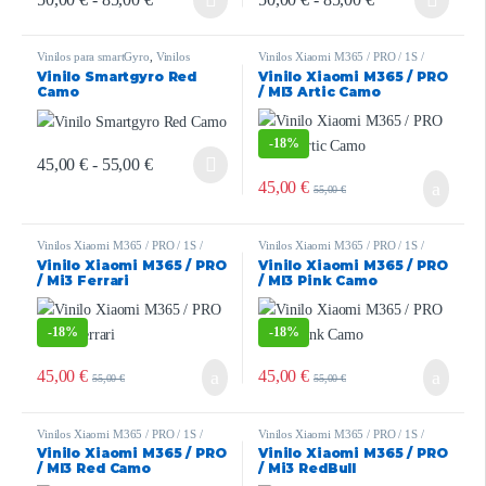
Vinilos para smartGyro
,
Vinilos
Vinilos Xiaomi M365 / PRO / 1S /
smartGyro
ESSENTIAL / PRO2 / MI3
Vinilo Smartgyro Red
Vinilo Xiaomi M365 / PRO
Rockway/Speedway/Crossover
,
Vinilos
Camo
/ MI3 Artic Camo
Zwheel ZRino
-
18%
45,00
€
-
55,00
€
45,00
€
55,00
€
Vinilos Xiaomi M365 / PRO / 1S /
Vinilos Xiaomi M365 / PRO / 1S /
ESSENTIAL / PRO2 / MI3
ESSENTIAL / PRO2 / MI3
Vinilo Xiaomi M365 / PRO
Vinilo Xiaomi M365 / PRO
/ Mi3 Ferrari
/ MI3 Pink Camo
-
18%
-
18%
45,00
€
45,00
€
55,00
€
55,00
€
Vinilos Xiaomi M365 / PRO / 1S /
Vinilos Xiaomi M365 / PRO / 1S /
ESSENTIAL / PRO2 / MI3
ESSENTIAL / PRO2 / MI3
Vinilo Xiaomi M365 / PRO
Vinilo Xiaomi M365 / PRO
/ MI3 Red Camo
/ Mi3 RedBull