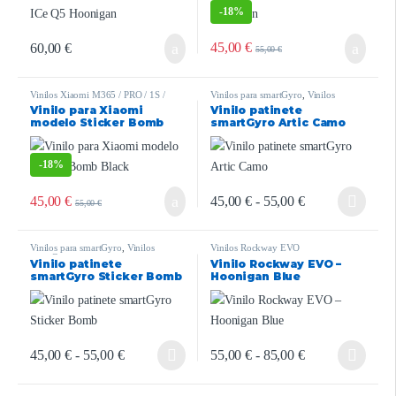
-
18%
45,00
€
60,00
€
55,00
€
Vinilos Xiaomi M365 / PRO / 1S /
Vinilos para smartGyro
,
Vinilos
ESSENTIAL / PRO2 / MI3
smartGyro
Vinilo para Xiaomi
Vinilo patinete
Rockway/Speedway/Crossover
,
Vinilos
modelo Sticker Bomb
smartGyro Artic Camo
Zwheel ZRino
Black
-
18%
45,00
€
45,00
€
-
55,00
€
55,00
€
Vinilos para smartGyro
,
Vinilos
Vinilos Rockway EVO
smartGyro
Vinilo patinete
Vinilo Rockway EVO –
Rockway/Speedway/Crossover
,
Vinilos
smartGyro Sticker Bomb
Hoonigan Blue
Zwheel ZRino
45,00
€
-
55,00
€
55,00
€
-
85,00
€