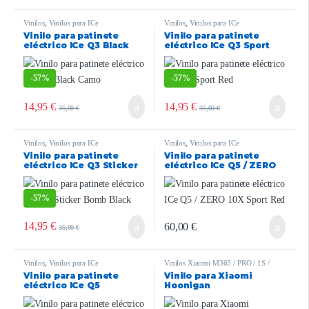
Vinilos
,
Vinilos para ICe
Vinilos
,
Vinilos para ICe
Vinilo para patinete
Vinilo para patinete
eléctrico ICe Q3 Black
eléctrico ICe Q3 Sport
Camo
Red
-
57%
-
57%
14,95
€
14,95
€
35,00
€
35,00
€
Vinilos
,
Vinilos para ICe
Vinilos
,
Vinilos para ICe
Vinilo para patinete
Vinilo para patinete
eléctrico ICe Q3 Sticker
eléctrico ICe Q5 / ZERO
Bomb Black
10X Sport Red
-
57%
14,95
€
60,00
€
35,00
€
Vinilos
,
Vinilos para ICe
Vinilos Xiaomi M365 / PRO / 1S /
ESSENTIAL / PRO2 / MI3
Vinilo para patinete
Vinilo para Xiaomi
eléctrico ICe Q5
Hoonigan
Hoonigan