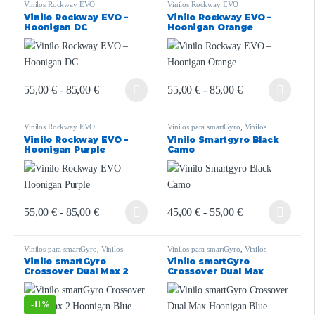
Vinilos Rockway EVO
Vinilos Rockway EVO
Vinilo Rockway EVO –
Vinilo Rockway EVO –
Hoonigan DC
Hoonigan Orange
55,00
€
-
85,00
€
55,00
€
-
85,00
€
Vinilos Rockway EVO
Vinilos para smartGyro
,
Vinilos
smartGyro
Vinilo Rockway EVO –
Vinilo Smartgyro Black
Rockway/Speedway/Crossover
,
Vinilos
Hoonigan Purple
Camo
Zwheel ZRino
55,00
€
-
85,00
€
45,00
€
-
55,00
€
Vinilos para smartGyro
,
Vinilos
Vinilos para smartGyro
,
Vinilos
Smartgyro Crossover Dual Max 2
smartGyro Crossover Dual Max
Vinilo smartGyro
Vinilo smartGyro
Crossover Dual Max 2
Crossover Dual Max
Hoonigan Blue
Hoonigan Blue
-
11%