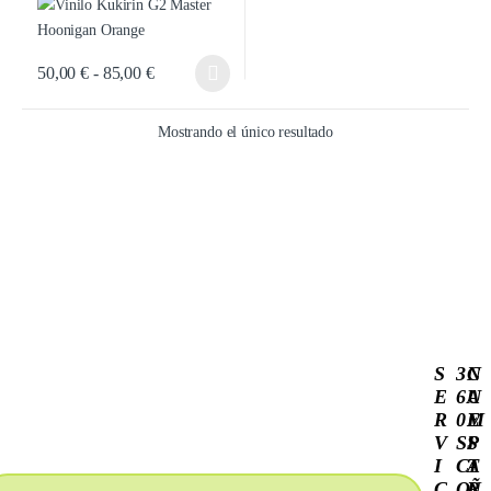
50,00
€
-
85,00
€
Mostrando el único resultado
S
3
C
N
E
6
A
U
R
0
M
E
V
S
P
S
I
C
A
T
C
O
Ñ
R