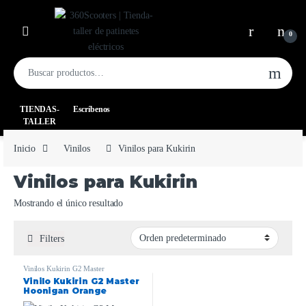
0
TIENDAS-
Escríbenos
TALLER
Inicio
Vinilos
Vinilos para Kukirin
Vinilos para Kukirin
Mostrando el único resultado
Filters
Vinilos Kukirin G2 Master
Vinilo Kukirin G2 Master
Hoonigan Orange