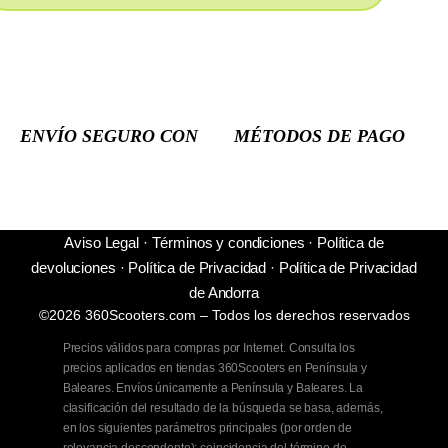
ENVÍO SEGURO CON
MÉTODOS DE PAGO
Aviso Legal
·
Términos y condiciones
·
Política de
devoluciones
·
Política de Privacidad
·
Política de Privacidad
de Andorra
©2026 360Scooters.com – Todos los derechos reservados
Precios válidos para compras por Internet. Consulta los
precios aplicados en tiendas 360Scooters en Península y
Baleares. Envíos únicamente a Península y Baleares. La
clasificación del resultado de la búsqueda se basa, además,
en los siguientes parámetros principales (por orden de
relevancia descendente): coincidencia del término de