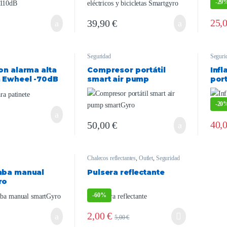
-
29
25,
39,90
€
Seguridad
Seguri
on alarma alta
Compresor portátil
Infl
 Ewheel -70dB
smart air pump
port
smartGyro
-
20
40,
50,00
€
Chalecos reflectantes
,
Outlet
,
Seguridad
mba manual
Pulsera reflectante
ro
-
60%
2,00
€
5,00
€