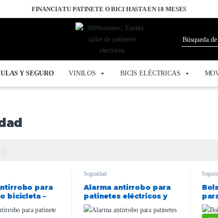
FINANCIA TU PATINETE O BICI HASTA EN 18 MESES
ULAS Y SEGURO
VINILOS
BICIS ELÉCTRICAS
MOV
dad
Seguridad
Seguri
ntirrobo para
Alarma antirrobo para
Bol
o bicicleta –
patinetes eléctricos y
para
bicicletas Smartgyro
[36