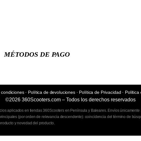
MÉTODOS DE PAGO
 condiciones
·
Política de devoluciones
·
Política de Privacidad
·
Política
©2026 360Scooters.com – Todos los derechos reservados
ecios aplicados en tiendas 360Scooters en Península y Baleares. Envíos únicamente a 
incipales (por orden de relevancia descendente): coincidencia del término de búsqu
 producto y novedad del producto.