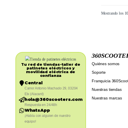
Mostrando los 10
360SCOOTE
Quiénes somos
Tu red de tiendas-taller de
patinetes eléctricos y
movilidad eléctrica de
Soporte
confianza​
Franquicia 360Scoo
Central
Carrer Antonio Machado 29, 03204
Nuestras tiendas
Elx (Alacant)
Nuestras marcas
hola@360scooters.com
Respuesta en 24/48h
WhatsApp
¡Habla con alguien de nuestro
equipo!