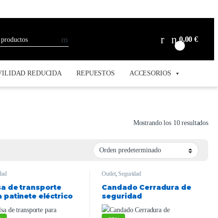
0,00
€
0
ILIDAD REDUCIDA
REPUESTOS
ACCESORIOS
Mostrando los 10 resultados
dad
Outlet
,
Seguridad
sa de transporte
Candado Cerradura de
 patinete eléctrico
seguridad
0Basics}