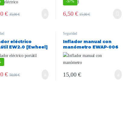
%
-
57%
00
€
6,50
€
35,00
€
15,00
€
dad
Seguridad
ador eléctrico
Inflador manual con
átil EW2.0 [Ewheel]
manómetro EWAP-006
negro
%
00
€
15,00
€
50,00
€