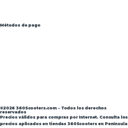
Métodos de pago
Aviso Legal
·
Términos y condiciones
·
Política de
devoluciones
·
Política de Privacidad
·
Política de
Privacidad de Andorra
©2026 360Scooters.com – Todos los derechos
reservados
Precios válidos para compras por Internet. Consulta los
precios aplicados en tiendas 360Scooters en Península