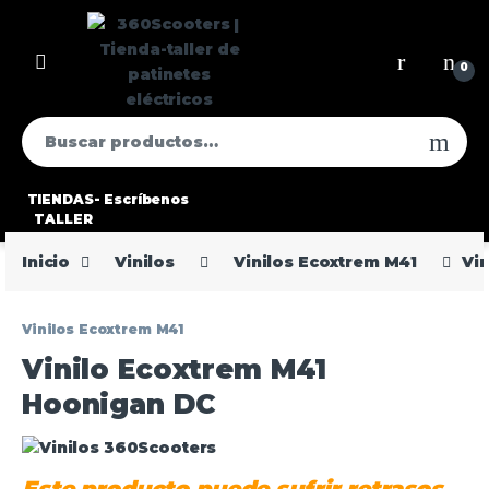
0
TIENDAS-
Escríbenos
TALLER
Inicio
Vinilos
Vinilos Ecoxtrem M41
Vi
Vinilos Ecoxtrem M41
Vinilo Ecoxtrem M41
Hoonigan DC
Este producto puede sufrir retrasos