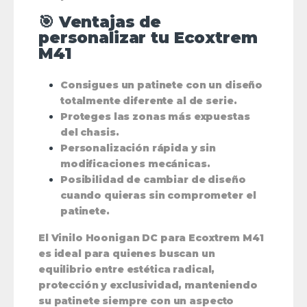
🎯 Ventajas de
personalizar tu Ecoxtrem
M41
Consigues un patinete con un diseño
totalmente diferente al de serie.
Proteges las zonas más expuestas
del chasis.
Personalización rápida y sin
modificaciones mecánicas.
Posibilidad de cambiar de diseño
cuando quieras sin comprometer el
patinete.
El
Vinilo Hoonigan DC para Ecoxtrem M41
es ideal para quienes buscan un
equilibrio entre
estética radical,
protección y exclusividad
, manteniendo
su patinete siempre con un aspecto