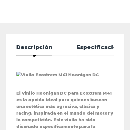
Descripción
Especificaciones
El
Vinilo Hoonigan DC para Ecoxtrem M41
es la opción ideal para quienes buscan
una estética
más agresiva, clásica y
racing
, inspirada en el mundo del motor y
la competición. Este vinilo ha sido
diseñado específicamente para la