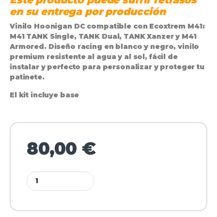
en su entrega por producción
Vinilo
Hoonigan DC
compatible con
Ecoxtrem M41
:
M41 TANK Single, TANK Dual, TANK Xanzer y M41
Armored. Diseño racing en blanco y negro, vinilo
premium resistente al agua y al sol, fácil de
instalar y perfecto para personalizar y proteger tu
patinete.
El kit incluye base
80,00
€