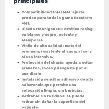
principales
Compatibilidad total M41
: ajuste
preciso para toda la gama Ecoxtrem
M41.
Diseño Hoonigan DC
: estética racing
en blanco y negro, potente y
atemporal.
Vinilo de alta calidad
: material
premium, resistente al agua, al sol y
al uso intensivo.
Protección del chasis
: ayuda a evitar
arañazos, roces y desgaste por el
uso diario.
Instalación sencilla
: adhesivo de alta
adherencia que permite una
colocación limpia, sin burbujas.
Retirable sin residuos
: se puede
retirar sin dañar la superficie del
patinete.