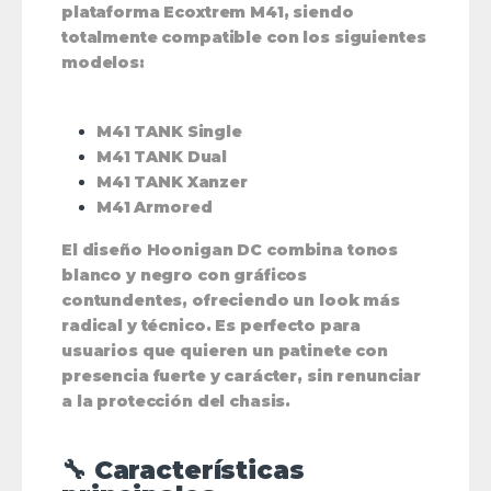
plataforma Ecoxtrem M41
, siendo
totalmente compatible
con los siguientes
modelos:
M41 TANK Single
M41 TANK Dual
M41 TANK Xanzer
M41 Armored
El diseño
Hoonigan DC
combina tonos
blanco y negro
con gráficos
contundentes, ofreciendo un look más
radical y técnico. Es perfecto para
usuarios que quieren un patinete con
presencia fuerte y carácter, sin renunciar
a la protección del chasis.
🔧 Características