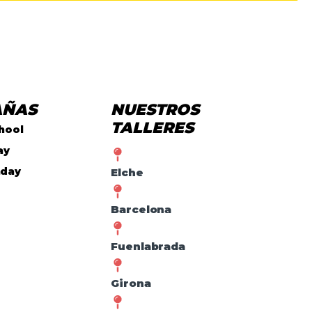
AÑAS
NUESTROS
TALLERES
hool
ay
nday
Elche
Barcelona
Fuenlabrada
Girona