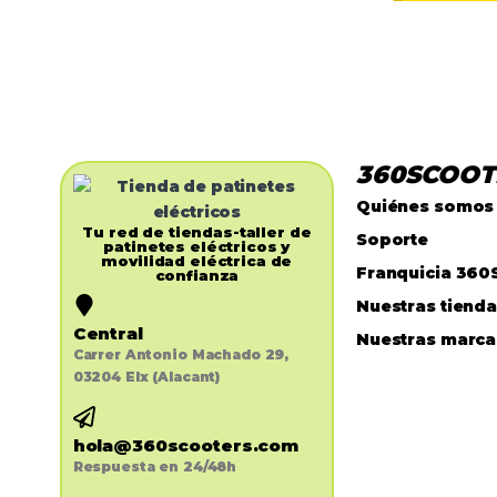
360SCOOT
Quiénes somos
Tu red de tiendas-taller de
Soporte
patinetes eléctricos y
movilidad eléctrica de
Franquicia 360
confianza​
Nuestras tiend
Central
Nuestras marca
Carrer Antonio Machado 29,
03204 Elx (Alacant)
hola@360scooters.com
Respuesta en 24/48h