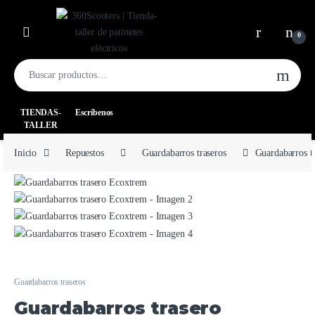
0
TIENDAS-
Escríbenos
TALLER
Inicio
Repuestos
Guardabarros traseros
Guardabarros t
Guardabarros traseros
Guardabarros trasero