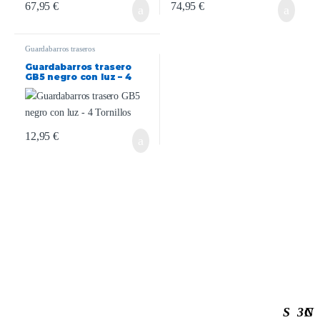
67,95
€
74,95
€
Guardabarros traseros
Guardabarros trasero
GB5 negro con luz – 4
Tornillos
12,95
€
S
3
C
N