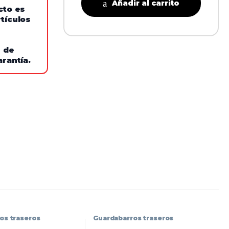
Añadir al carrito
cto es
tículos
e de
arantía.
os traseros
Guardabarros traseros