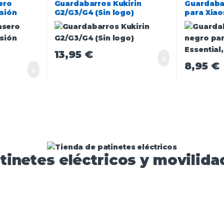
ero
Guardabarros Kukirin
Guardaba
rsión
G2/G3/G4 (Sin logo)
para Xiaom
Pro2, MI3
13,95
€
8,95
€
tinetes eléctricos y movilidad