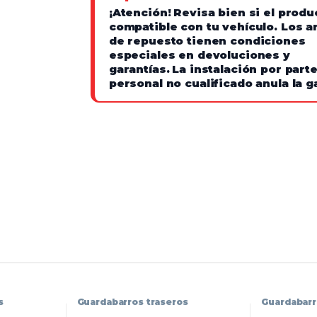
¡Atención!
Revisa bien si el produ
compatible con tu vehículo. Los ar
de repuesto tienen condiciones
especiales en devoluciones y
garantías.
La instalación por part
personal no cualificado anula la g
s
Guardabarros traseros
Guardabarr