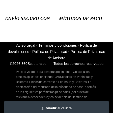
ENVÍO SEGURO CON
MÉTODOS DE PAGO
Aviso Legal
·
Términos y condiciones
·
Política de
devoluciones
·
Política de Privacidad
·
Política de Privacidad
de Andorra
©2026 360Scooters.com – Todos los derechos reservados
Precios válidos para compras por Internet. Consulta los
precios aplicados en tiendas 360Scooters en Península y
Baleares. Envíos únicamente a Península y Baleares. La
clasificación del resultado de la búsqueda se basa, además,
en los siguientes parámetros principales (por orden de
relevancia descendente): coincidencia del término de
búsqueda con los datos del producto, popularidad del
producto, disponibilidad del producto, relevancia de la
Añadir al carrito
categoría del producto y novedad del producto.