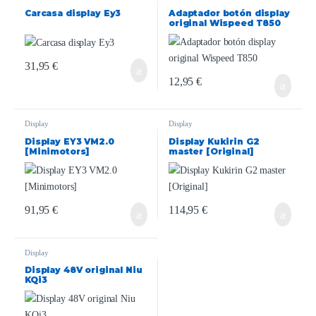
Carcasa display Ey3
Adaptador botón display
original Wispeed T850
31,95
€
12,95
€
Display
Display
Display EY3 VM2.0
Display Kukirin G2
[Minimotors]
master [Original]
91,95
€
114,95
€
Display
Display 48V original Niu
KQi3