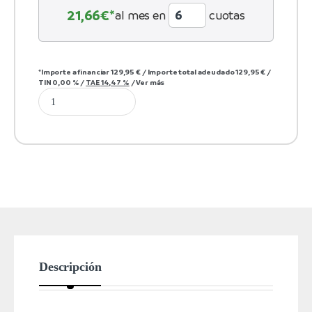
21,66
€*
al mes en
cuotas
*Importe a financiar
129,95 €
/
Importe total adeudado
129,95 €
/
TIN
0,00 %
/
TAE
14,47 %
/
Ver más
Descripción