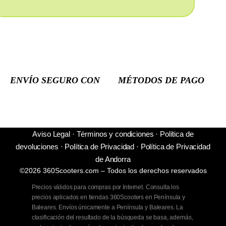
ENVÍO SEGURO CON
MÉTODOS DE PAGO
Aviso Legal
·
Términos y condiciones
·
Política de
devoluciones
·
Política de Privacidad
·
Política de Privacidad
de Andorra
©2026 360Scooters.com – Todos los derechos reservados
Precios válidos para compras por Internet. Consulta los
precios aplicados en tiendas 360Scooters en Península y
Baleares. Envíos únicamente a Península y Baleares. La
clasificación del resultado de la búsqueda se basa, además,