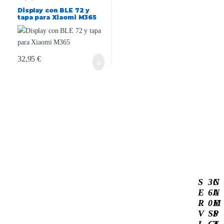
Display con BLE 72 y
tapa para Xiaomi M365
32,95
€
S
3
C
N
E
6
A
U
R
0
M
E
V
S
P
S