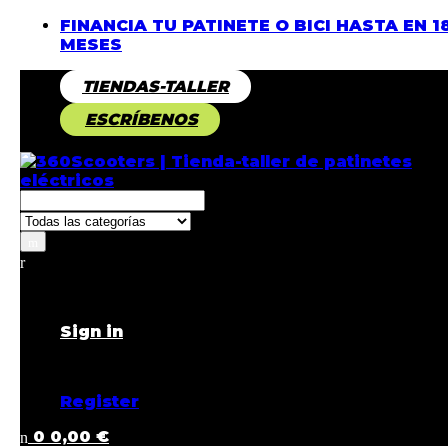
FINANCIA TU PATINETE O BICI HASTA EN 1
MESES
TIENDAS-TALLER
ESCRÍBENOS
Buscar
por:
Returning Customer ?
Sign in
Don't have an account ?
Register
0
0,00
€