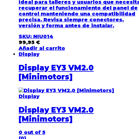
Ideal para talleres y usuarios que necesit
recuperar el funcionamiento del panel de
control manteniendo una compatibilidad
precisa. Revisa siempre conectores,
versión y forma antes de instalar.
SKU: NIU014
99,95
€
Añadir al carrito
Display
Display EY3 VM2.0
[Minimotors]
Display
Display EY3 VM2.0
[Minimotors]
0
out of 5
(0)