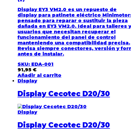
Display EY3 VM2.0 es un repuesto de
display para patinete eléctrico Minimotor
pensado para reparar o sustituir la pieza
dañada en EY3 VM2.0. Ideal para talleres 
usuarios que necesitan recuperar el
funcionamiento del panel de control
manteniendo una compatibilidad precisa.
Revisa siempre conectores, versión y fo
antes de instalar.
SKU: EDA-001
91,95
€
Añadir al carrito
Display
Display Cecotec D20/30
Display
Display Cecotec D20/30