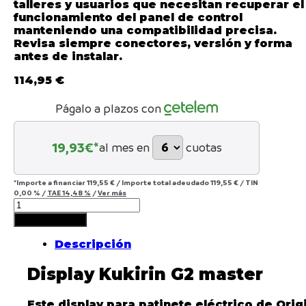
talleres y usuarios que necesitan recuperar el
funcionamiento del panel de control
manteniendo una compatibilidad precisa.
Revisa siempre conectores, versión y forma
antes de instalar.
114,95
€
Págalo a plazos con
19,93
€*
al mes en
cuotas
*Importe a financiar
119,55 €
/
Importe total adeudado
119,55 €
/
TIN
0,00 %
/
TAE
14,48 %
/
Ver más
Display
Kukirin
Añadir al carrito
G2
master
Descripción
[Original]
quantity
Display Kukirin G2 master
Este display para patinete eléctrico de Orig