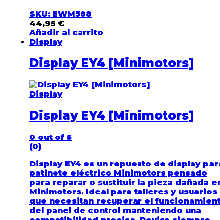
SKU: EWM588
44,95
€
Añadir al carrito
Display
Display EY4 [Minimotors]
Display
Display EY4 [Minimotors]
0
out of 5
(0)
Display EY4 es un repuesto de display par
patinete eléctrico Minimotors pensado
para reparar o sustituir la pieza dañada e
Minimotors. Ideal para talleres y usuarios
que necesitan recuperar el funcionamien
del panel de control manteniendo una
compatibilidad precisa. Revisa siempre