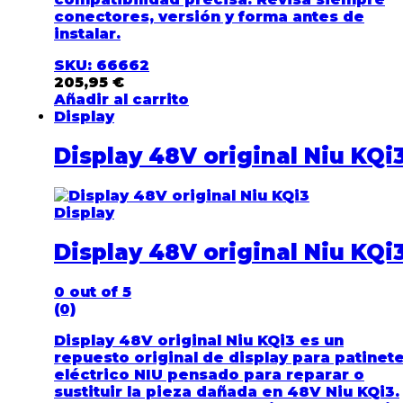
conectores, versión y forma antes de
instalar.
SKU: 66662
205,95
€
Añadir al carrito
Display
Display 48V original Niu KQi
Display
Display 48V original Niu KQi
0
out of 5
(0)
Display 48V original Niu KQi3 es un
repuesto original de display para patinet
eléctrico NIU pensado para reparar o
sustituir la pieza dañada en 48V Niu KQi3.