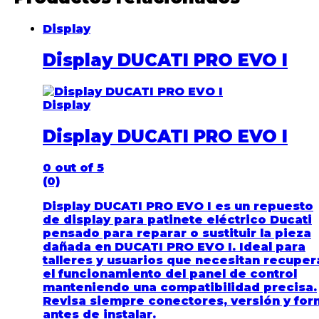
Display
Display DUCATI PRO EVO I
Display
Display DUCATI PRO EVO I
0
out of 5
(0)
Display DUCATI PRO EVO I es un repuesto
de display para patinete eléctrico Ducati
pensado para reparar o sustituir la pieza
dañada en DUCATI PRO EVO I. Ideal para
talleres y usuarios que necesitan recuper
el funcionamiento del panel de control
manteniendo una compatibilidad precisa.
Revisa siempre conectores, versión y fo
antes de instalar.