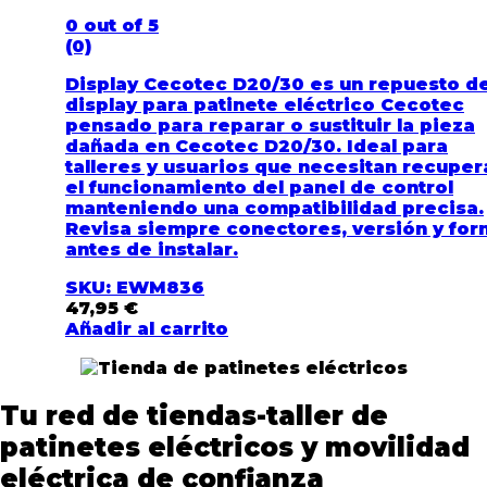
0
out of 5
(0)
Display Cecotec D20/30 es un repuesto d
display para patinete eléctrico Cecotec
pensado para reparar o sustituir la pieza
dañada en Cecotec D20/30. Ideal para
talleres y usuarios que necesitan recuper
el funcionamiento del panel de control
manteniendo una compatibilidad precisa.
Revisa siempre conectores, versión y fo
antes de instalar.
SKU: EWM836
47,95
€
Añadir al carrito
Tu red de tiendas-taller de
patinetes eléctricos y movilidad
eléctrica de confianza​