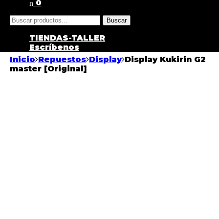
0
Buscar
Buscar
por:
TIENDAS-TALLER
Escríbenos
Inicio
Repuestos
Display
Display Kukirin G2
master [Original]