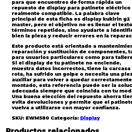
para que encuentres de forma rápida un
repuesto de display para patinete eléctrico
realmente compatible. La palabra clave
principal de esta ficha es
display kukirin g2
master
, pero el objetivo no es llenar el text
términos repetidos, sino ayudarte a identifi
bien la pieza y reducir errores en la reparac
Este producto está orientado a mantenimien
reparación y sustitución de componentes, t
para usuarios particulares como para taller
Si el display de tu patinete no enciende,
muestra datos incorrectos, tiene la carcasa
rota, ha sufrido un golpe o necesita una pie
auxiliar para volver a quedar correctamente
montado, esta referencia puede ser la solu
adecuada siempre que coincida con tu mod
Una buena elección del repuesto ahorra ti
evita devoluciones y permite que el patinet
vuelva a utilizarse con mayor confianza.
SKU:
EWM580
Categoría:
Display
Productos relacionados