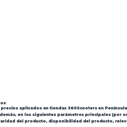
luciones
·
Política de Privacidad
·
Política de Privacidad 
dos
s precios aplicados en tiendas 360Scooters en Península
 además, en los siguientes parámetros principales (por 
ridad del producto, disponibilidad del producto, relev