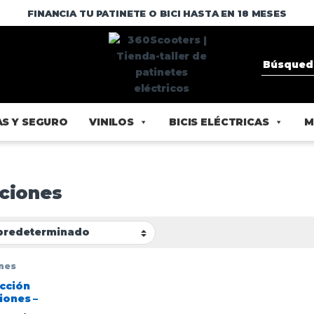
FINANCIA TU PATINETE O BICI HASTA EN 18 MESES
S Y SEGURO
VINILOS
BICIS ELÉCTRICAS
M
ciones
nes
ección
iones –
as, Coderas y