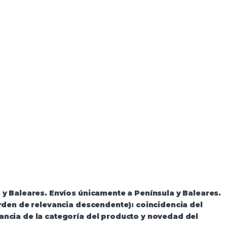
de Andorra
 y Baleares. Envíos únicamente a Península y Baleares.
orden de relevancia descendente): coincidencia del
ancia de la categoría del producto y novedad del