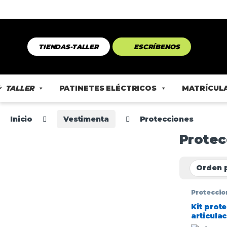
TIENDAS-TALLER
ESCRÍBENOS
TALLER
PATINETES ELÉCTRICOS
MATRÍCULA
Inicio
Vestimenta
Protecciones
Protec
Proteccio
Kit prot
articulac
Rodiller