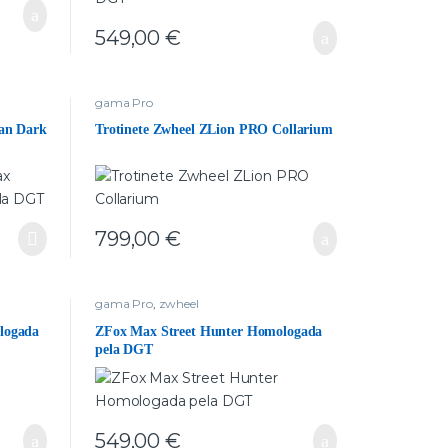
549,00
€
gama Pro
an Dark
Trotinete Zwheel ZLion PRO Collarium
799,00
€
gama Pro
,
zwheel
logada
ZFox Max Street Hunter Homologada
pela DGT
549,00
€