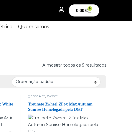
0
0,00
€
étrica
Quem somos
A mostrar todos os 9 resultados
gama Pro
,
zwheel
c White
Trotinete Zwheel ZFox Max Autumn
Sunrise Homologada pela DGT