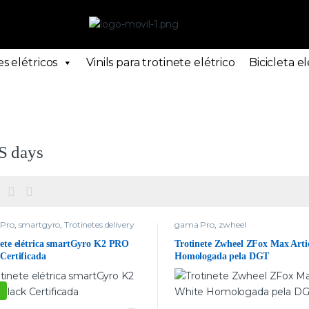
s elétricos
Vinils para trotinete elétrico
Bicicleta el
”
 days
Pro
,
smartgyro
,
Trotinetes delivery
gama Pro
,
zwheel
nete elétrica smartGyro K2 PRO
Trotinete Zwheel ZFox Max Arti
Certificada
Homologada pela DGT
%