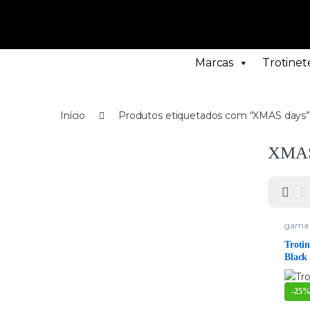
Marcas
Trotinete
Início
Produtos etiquetados com “XMAS days
XMAS
gama 
Troti
Black 
-
25