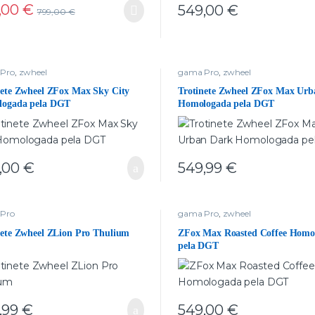
,00
€
549,00
€
799,00
€
Pro
,
zwheel
gama Pro
,
zwheel
nete Zwheel ZFox Max Sky City
Trotinete Zwheel ZFox Max Urb
ogada pela DGT
Homologada pela DGT
,00
€
549,99
€
Pro
gama Pro
,
zwheel
nete Zwheel ZLion Pro Thulium
ZFox Max Roasted Coffee Homo
pela DGT
,99
€
549,00
€