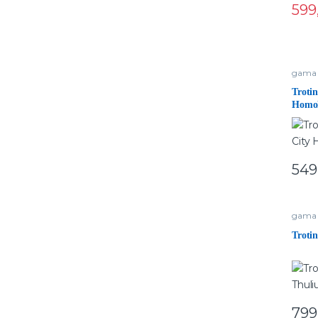
599
gama 
Troti
Homol
549
gama 
Troti
799