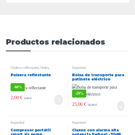
Productos relacionados
Chalecos reflectantes
,
Outlet
,
Seguridad
Seguridad
Pulsera reflectante
Bolsa de transporte para
patinete eléctrico
[360Basics}
-
60%
-
29%
2,00
€
5,00
€
25,00
€
35,00
€
Seguridad
Seguridad
Compresor portátil
Claxon con alarma alta
smart air pump
potencia Ewheel -70dB