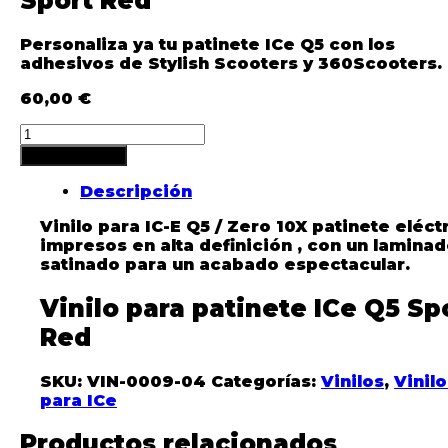
Sport Red
Personaliza ya tu patinete ICe Q5
con los
adhesivos de Stylish Scooters y 360Scooters.
60,00
€
Añadir al carrito
Descripción
Vinilo para IC-E Q5 / Zero 10X patinete eléct
impresos en alta definición , con un lamina
satinado para un acabado espectacular.
Vinilo para patinete ICe Q5 Sp
Red
SKU:
VIN-0009-04
Categorías:
Vinilos
,
Vinilo
para ICe
Productos relacionados