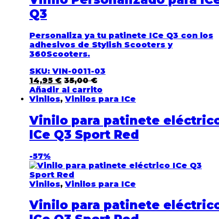
Q3
Personaliza ya tu patinete ICe Q3
con los
adhesivos de Stylish Scooters y
360Scooters.
SKU: VIN-0011-03
14,95
€
35,00
€
Añadir al carrito
Vinilos
,
Vinilos para ICe
Vinilo para patinete eléctric
ICe Q3 Sport Red
-
57%
Vinilos
,
Vinilos para ICe
Vinilo para patinete eléctric