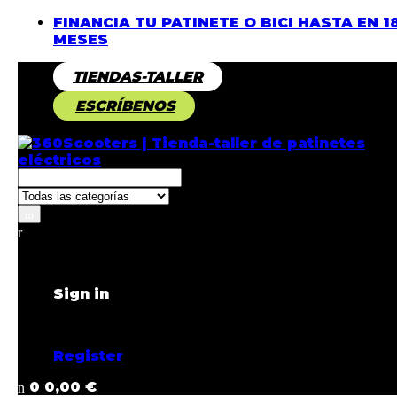
FINANCIA TU PATINETE O BICI HASTA EN 1
MESES
TIENDAS-TALLER
ESCRÍBENOS
Returning Customer ?
Sign in
Don't have an account ?
Register
0
0,00
€