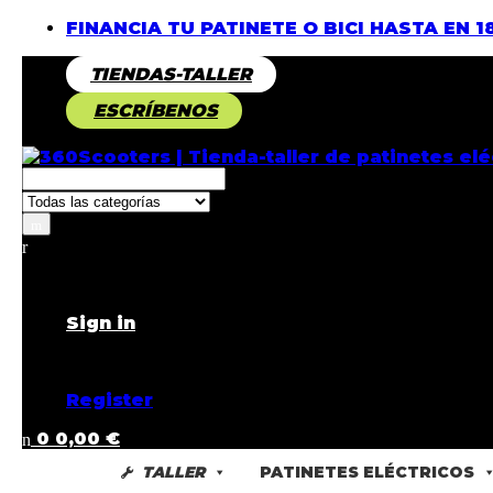
FINANCIA TU PATINETE O BICI HASTA EN 1
TIENDAS-TALLER
ESCRÍBENOS
Returning Customer ?
Sign in
Don't have an account ?
Register
0
0,00
€
TALLER
PATINETES ELÉCTRICOS