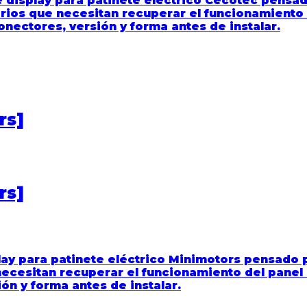
display para patinete eléctrico Cecotec pensado
uarios que necesitan recuperar el funcionamiento
nectores, versión y forma antes de instalar.
rs]
rs]
ay para patinete eléctrico Minimotors pensado p
e necesitan recuperar el funcionamiento del pane
ón y forma antes de instalar.