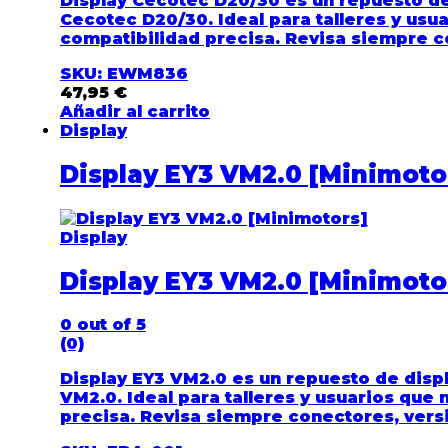
Display Cecotec D20/30 es un repuesto de 
Cecotec D20/30. Ideal para talleres y us
compatibilidad precisa. Revisa siempre co
SKU: EWM836
47,95
€
Añadir al carrito
Display
Display EY3 VM2.0 [Minimoto
Display
Display EY3 VM2.0 [Minimoto
0
out of 5
(0)
Display EY3 VM2.0 es un repuesto de displ
VM2.0. Ideal para talleres y usuarios qu
precisa. Revisa siempre conectores, versi