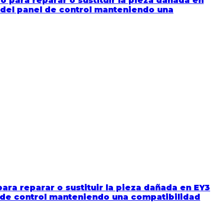
 para reparar o sustituir la pieza dañada en
 del panel de control manteniendo una
ara reparar o sustituir la pieza dañada en EY3
l de control manteniendo una compatibilidad