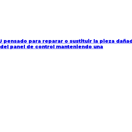
IU pensado para reparar o sustituir la pieza daña
o del panel de control manteniendo una