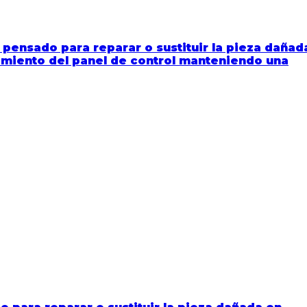
 pensado para reparar o sustituir la pieza dañad
namiento del panel de control manteniendo una