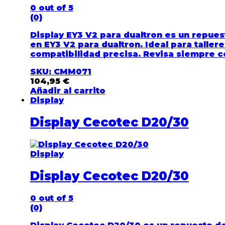
0
out of 5
(0)
Display EY3 V2 para dualtron es un repues
en EY3 V2 para dualtron. Ideal para talle
compatibilidad precisa. Revisa siempre co
SKU: CMM071
104,95
€
Añadir al carrito
Display
Display Cecotec D20/30
Display
Display Cecotec D20/30
0
out of 5
(0)