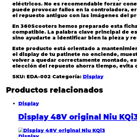
eléctricos. No es recomendable forzar cone
puede provocar fallos en la controladora, e
el repuesto antiguo con las imágenes del p
En 360Scooters hemos preparado esta ficha 
compatible. La palabra clave principal de es
sino ayudarte a identificar bien la pieza y r
Este producto está orientado a mantenimient
el display de tu patinete no enciende, muest
volver a quedar correctamente montado, es
elección del repuesto ahorra tiempo, evita 
SKU:
EDA-002
Categoría:
Display
Productos relacionados
Display
Display 48V original Niu KQi
Display