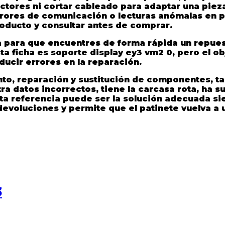
ctores ni cortar cableado para adaptar una piez
rrores de comunicación o lecturas anómalas en p
roducto y consultar antes de comprar.
para que encuentres de forma rápida un repuest
ta ficha es
soporte display ey3 vm2 0
, pero el o
educir errores en la reparación.
o, reparación y sustitución de componentes, tan
ra datos incorrectos, tiene la carcasa rota, ha s
ta referencia puede ser la solución adecuada s
devoluciones y permite que el patinete vuelva a 
3