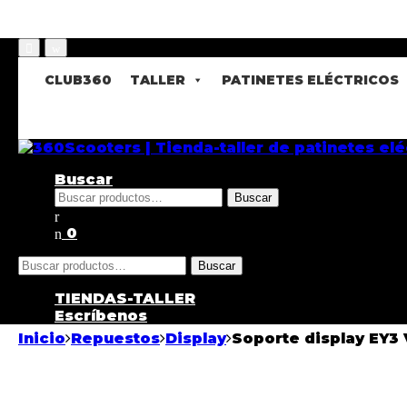
CLUB360
TALLER
PATINETES ELÉCTRICOS
Buscar
Buscar
0
Buscar
TIENDAS-TALLER
Escríbenos
Inicio
Repuestos
Display
Soporte display EY3