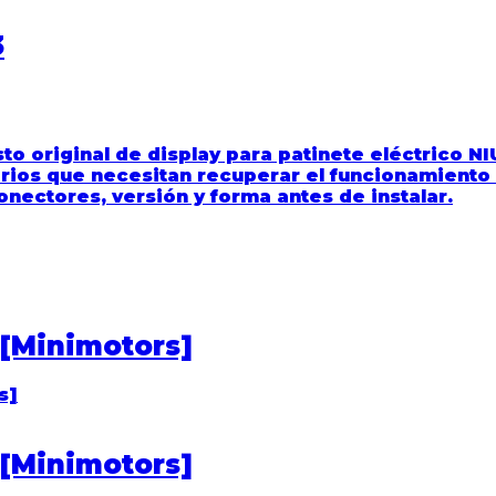
3
to original de display para patinete eléctrico N
uarios que necesitan recuperar el funcionamient
nectores, versión y forma antes de instalar.
 [Minimotors]
 [Minimotors]