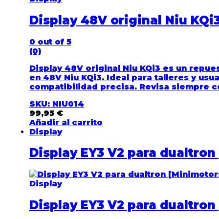
Display 48V original Niu KQi
0
out of 5
(0)
Display 48V original Niu KQi3 es un repues
en 48V Niu KQi3. Ideal para talleres y us
compatibilidad precisa. Revisa siempre co
SKU: NIU014
99,95
€
Añadir al carrito
Display
Display EY3 V2 para dualtron
Display
Display EY3 V2 para dualtron