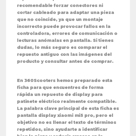
recomendable forzar conectores ni
cortar cableado para adaptar una pieza
que no coincide, ya que un montaje
incorrecto puede provocar fallos en la
controladora, errores de comunicación o
lecturas anómalas en pantalla. Si tienes
dudas, lo más seguro es comparar el
repuesto antiguo con las imágenes del
producto y consultar antes de comprar.
En 360Scooters hemos preparado esta
ficha para que encuentres de forma
rápida un repuesto de display para
patinete eléctrico realmente compatible.
La palabra clave principal de esta ficha es
pantalla display xiaomi mi5 pro
, pero el
objetivo no es llenar el texto de términos
repetidos, sino ayudarte a identificar