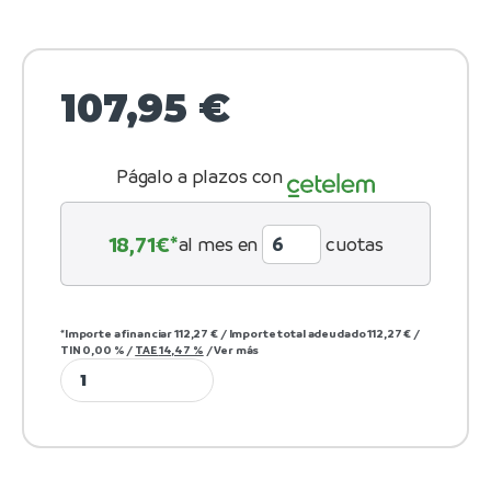
107,95
€
Págalo a plazos con
18,71
€*
al mes en
cuotas
*Importe a financiar
112,27 €
/
Importe total adeudado
112,27 €
/
TIN
0,00 %
/
TAE
14,47 %
/
Ver más