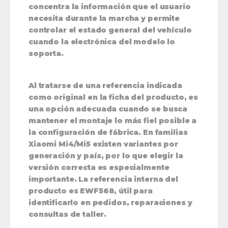
concentra la información que el usuario
necesita durante la marcha y permite
controlar el estado general del vehículo
cuando la electrónica del modelo lo
soporta.
Al tratarse de una referencia indicada
como original en la ficha del producto, es
una opción adecuada cuando se busca
mantener el montaje lo más fiel posible a
la configuración de fábrica. En familias
Xiaomi Mi4/Mi5 existen variantes por
generación y país, por lo que elegir la
versión correcta es especialmente
importante. La referencia interna del
producto es EWF568, útil para
identificarlo en pedidos, reparaciones y
consultas de taller.