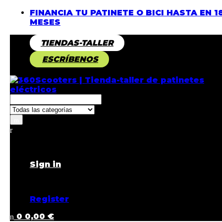
FINANCIA TU PATINETE O BICI HASTA EN 1
MESES
TIENDAS-TALLER
ESCRÍBENOS
Returning Customer ?
Sign in
Don't have an account ?
Register
0
0,00
€