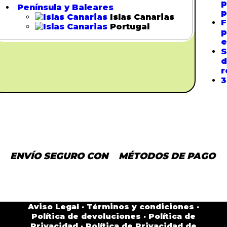
p
Península y Baleares
p
Islas Canarias
F
Portugal
p
e
S
d
r
3
ENVÍO SEGURO CON
MÉTODOS DE PAGO
Aviso Legal
·
Términos y condiciones
·
Política de devoluciones
·
Política de
Privacidad
·
Política de Privacidad de