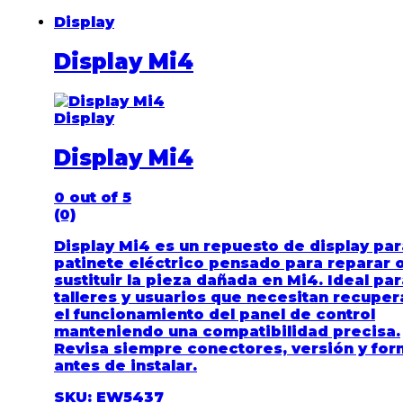
Display
Display Mi4
Display
Display Mi4
0
out of 5
(0)
Display Mi4 es un repuesto de display par
patinete eléctrico pensado para reparar 
sustituir la pieza dañada en Mi4. Ideal par
talleres y usuarios que necesitan recuper
el funcionamiento del panel de control
manteniendo una compatibilidad precisa.
Revisa siempre conectores, versión y fo
antes de instalar.
SKU: EW5437