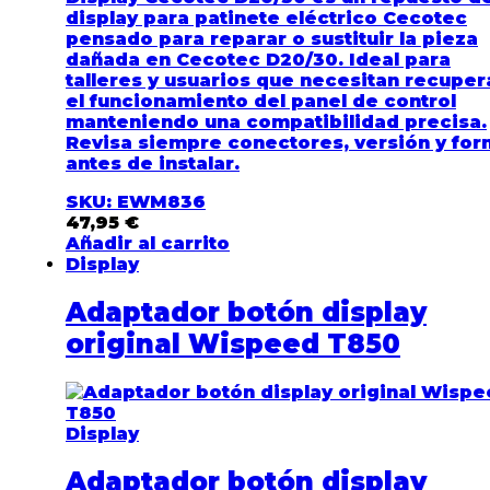
display para patinete eléctrico Cecotec
pensado para reparar o sustituir la pieza
dañada en Cecotec D20/30. Ideal para
talleres y usuarios que necesitan recuper
el funcionamiento del panel de control
manteniendo una compatibilidad precisa.
Revisa siempre conectores, versión y fo
antes de instalar.
SKU: EWM836
47,95
€
Añadir al carrito
Display
Adaptador botón display
original Wispeed T850
Display
Adaptador botón display