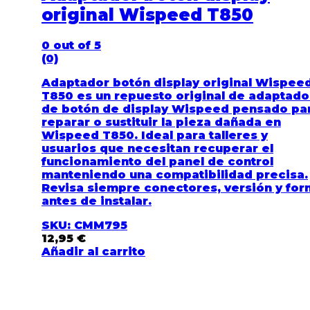
original Wispeed T850
0
out of 5
(0)
Adaptador botón display original Wispee
T850 es un repuesto original de adaptado
de botón de display Wispeed pensado pa
reparar o sustituir la pieza dañada en
Wispeed T850. Ideal para talleres y
usuarios que necesitan recuperar el
funcionamiento del panel de control
manteniendo una compatibilidad precisa.
Revisa siempre conectores, versión y fo
antes de instalar.
SKU: CMM795
12,95
€
Añadir al carrito