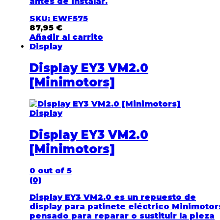
antes de instalar.
SKU: EWF575
87,95
€
Añadir al carrito
Display
Display EY3 VM2.0
[Minimotors]
Display
Display EY3 VM2.0
[Minimotors]
0
out of 5
(0)
Display EY3 VM2.0 es un repuesto de
display para patinete eléctrico Minimotor
pensado para reparar o sustituir la pieza