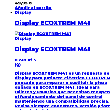
49,95
€
Añadir al carrito
Display
Display ECOXTREM M41
Display
Display ECOXTREM M41
0
out of 5
(0)
Display ECOXTREM M41 es un repuesto de
display para patinete eléctrico ECOXTRE
pensado para reparar o sustituir la pieza
dañada en ECOXTREM M41. Ideal para
talleres y usuarios que necesitan recuper
el funcionamiento del panel de control
manteniendo una compatibilidad precisa.
Revisa siempre conectores, versión y fo