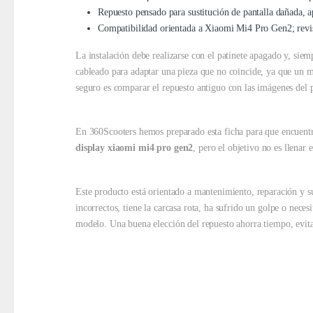
Repuesto pensado para sustitución de pantalla dañada, a
Compatibilidad orientada a Xiaomi Mi4 Pro Gen2; revis
La instalación debe realizarse con el patinete apagado y, siem
cableado para adaptar una pieza que no coincide, ya que un mo
seguro es comparar el repuesto antiguo con las imágenes del 
En 360Scooters hemos preparado esta ficha para que encuentre
display xiaomi mi4 pro gen2
, pero el objetivo no es llenar 
Este producto está orientado a mantenimiento, reparación y su
incorrectos, tiene la carcasa rota, ha sufrido un golpe o nece
modelo. Una buena elección del repuesto ahorra tiempo, evita