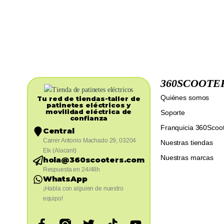
360SCOOTE
Quiénes somos
Tu red de tiendas-taller de
patinetes eléctricos y
movilidad eléctrica de
Soporte
confianza​
Franquicia 360Scoo
Central
Carrer Antonio Machado 29, 03204
Nuestras tiendas
Elx (Alacant)
Nuestras marcas
hola@360scooters.com
Respuesta en 24/48h
WhatsApp
¡Habla con alguien de nuestro
equipo!