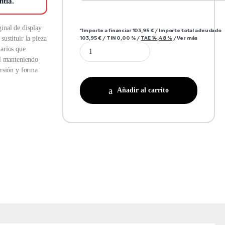
ntía.
inal de display
*Importe a financiar
103,95 €
/
Importe total adeudado
103,95 €
/
TIN
0,00 %
/
TAE
14,48 %
/
Ver más
ustituir la pieza
arios que
ol manteniendo
ersión y forma
Añadir al carrito