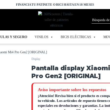
FINANCIA TU PATINETE O BICI HASTA EN 18 MESES
ULAS Y SEGURO
VINILOS
BICIS ELÉCTRICAS
MOV
 Xiaomi Mi4 Pro Gen2 [ORIGINAL]
Display
Pantalla display Xiaom
Pro Gen2 [ORIGINAL]
Aviso importante sobre los repuestos
¡Atención!
Revisa bien si el producto es compa
tu vehículo. Los artículos de repuesto tienen 
especiales en devoluciones y garantías.
La ins