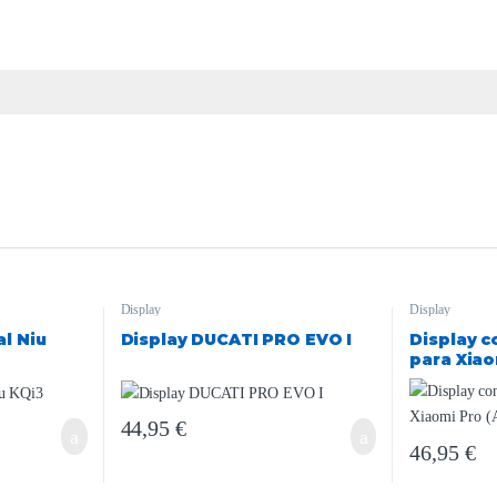
Display
Display
al Niu
Display DUCATI PRO EVO I
Display c
para Xiao
a Xiaomi 
44,95
€
46,95
€