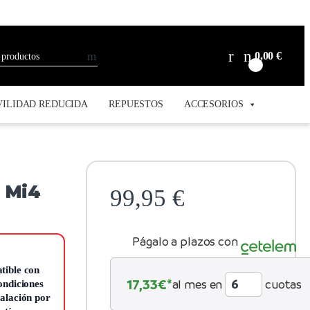
0,00
€
0
ILIDAD REDUCIDA
REPUESTOS
ACCESORIOS
i Mi4
99,95
€
Págalo a plazos con
tible con
17,33
€*
al mes en
cuotas
condiciones
talación por