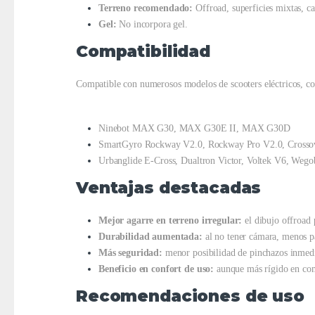
Terreno recomendado:
Offroad, superficies mixtas, cam
Gel:
No incorpora gel.
Compatibilidad
Compatible con numerosos modelos de scooters eléctricos, c
Ninebot MAX G30, MAX G30E II, MAX G30D
SmartGyro Rockway V2.0, Rockway Pro V2.0, Crossov
Urbanglide E-Cross, Dualtron Victor, Voltek V6, Wego
Ventajas destacadas
Mejor agarre en terreno irregular:
el dibujo offroad 
Durabilidad aumentada:
al no tener cámara, menos par
Más seguridad:
menor posibilidad de pinchazos inmedia
Beneficio en confort de uso:
aunque más rígido en comp
Recomendaciones de uso