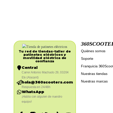
360SCOOTE
Quiénes somos
Tu red de tiendas-taller de
patinetes eléctricos y
movilidad eléctrica de
Soporte
confianza​
Franquicia 360Scoo
Central
Carrer Antonio Machado 29, 03204
Nuestras tiendas
Elx (Alacant)
Nuestras marcas
hola@360scooters.com
Respuesta en 24/48h
WhatsApp
¡Habla con alguien de nuestro
equipo!