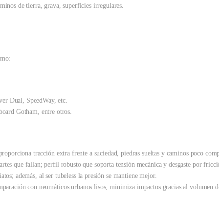
inos de tierra, grava, superficies irregulares.
omo:
er Dual, SpeedWay, etc.
board Gotham, entre otros.
proporciona tracción extra frente a suciedad, piedras sueltas y caminos poco comp
tes que fallan; perfil robusto que soporta tensión mecánica y desgaste por fricci
tos; además, al ser tubeless la presión se mantiene mejor.
aración con neumáticos urbanos lisos, minimiza impactos gracias al volumen de 