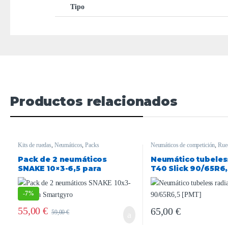
Tipo
Productos relacionados
Kits de ruedas
,
Neumáticos
,
Packs
Neumáticos de competición
,
Rue
Pack de 2 neumáticos
Neumático tubeless
SNAKE 10×3-6,5 para
T40 Slick 90/65R6
Smartgyro
-
7%
55,00
€
65,00
€
59,00
€