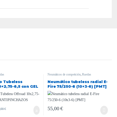
das
Neumáticos de competición
,
Ruedas
o Tubeless
Neumático tubeless radial E-
0×2,75-6,5 con GEL
Fire 75/250-6 (10×3-6) [PMT]
CHAZOS
55,00
€
,00
€