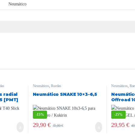
Neumático
das
Neumáticos
,
Ruedas
Neumáticos
,
Rue
 radial
Neumático SNAKE 10×3-6,5
Neumátic
,5 [PMT]
Offroad 1
ANTIPIN
-
15%
-
25%
29,90
€
29,95
€
35,00
€
40