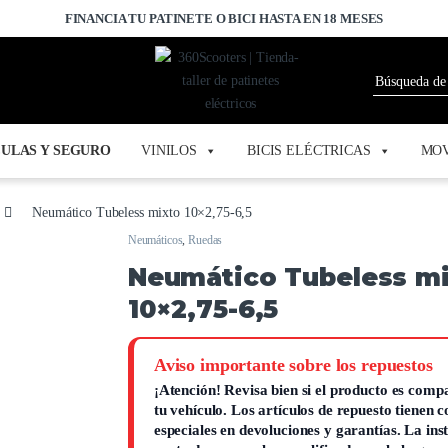
FINANCIA TU PATINETE O BICI HASTA EN 18 MESES
ULAS Y SEGURO
VINILOS
BICIS ELÉCTRICAS
MOV
Neumático Tubeless mixto 10×2,75-6,5
Neumáticos
,
Ruedas
Neumático Tubeless m
10×2,75-6,5
Aviso importante sobre los repuestos
¡Atención!
Revisa bien si el producto es compa
tu vehículo. Los artículos de repuesto tienen 
especiales en devoluciones y garantías.
La ins