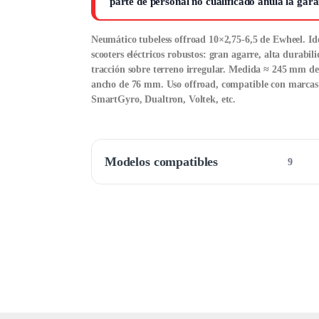
parte de personal no cualificado anula la gara
Neumático tubeless offroad 10×2,75-6,5 de Ewheel. Id
scooters eléctricos robustos: gran agarre, alta durabil
tracción sobre terreno irregular. Medida ≈ 245 mm de
ancho de 76 mm. Uso offroad, compatible con marcas
SmartGyro, Dualtron, Voltek, etc.
Modelos compatibles
9