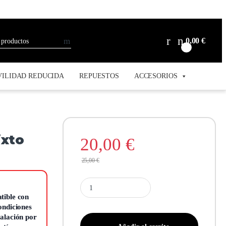
0,00
€
0
ILIDAD REDUCIDA
REPUESTOS
ACCESORIOS
ixto
20,00
€
25,00
€
tible con
condiciones
talación por