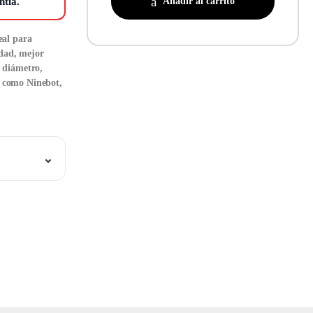
Añadir al carrito
ntía.
eal para
idad, mejor
 diámetro,
 como Ninebot,