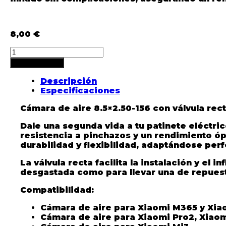
8,00
€
Cámara
de
Añadir al carrito
aire
8,5x2
Descripción
(50-
Especificaciones
156)
Cámara de aire 8.5×2.50-156 con válvula rec
válvula
recta
Dale una segunda vida a tu patinete eléctri
quantity
resistencia a pinchazos y un rendimiento óp
durabilidad y flexibilidad, adaptándose per
La válvula recta facilita la instalación y e
desgastada como para llevar una de repuesto
Compatibilidad:
Cámara de aire para Xiaomi M365 y Xia
Cámara de aire para Xiaomi Pro2, Xiaom