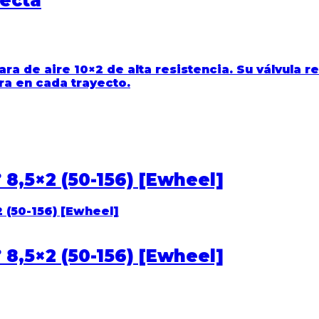
recta
ra de aire 10×2
de alta resistencia. Su
válvula r
ra en cada trayecto.
 8,5×2 (50-156) [Ewheel]
 8,5×2 (50-156) [Ewheel]