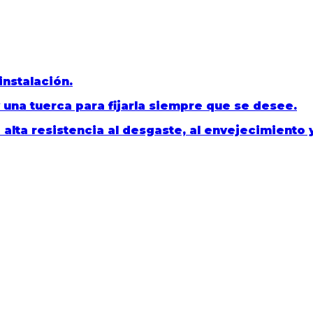
instalación.
y una tuerca para fijarla siempre que se desee.
lta resistencia al desgaste, al envejecimiento 