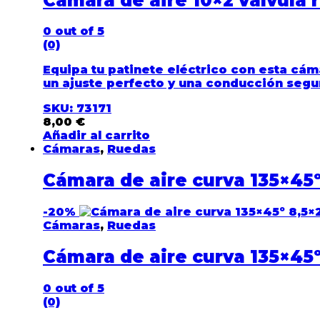
Cámara de aire 10×2 válvula 
0
out of 5
(0)
Equipa tu patinete eléctrico con esta
cáma
un ajuste perfecto y una conducción segu
SKU: 73171
8,00
€
Añadir al carrito
Cámaras
,
Ruedas
Cámara de aire curva 135×45º
-
20%
Cámaras
,
Ruedas
Cámara de aire curva 135×45º
0
out of 5
(0)