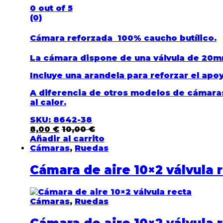
0
out of 5
(0)
Cámara reforzada
100% caucho butílico.
La cámara dispone de una válvula de 20mm,
Incluye una arandela para reforzar el apoy
A diferencia de otros modelos de cámaras
al calor.
SKU: 8642-38
8,00
€
10,00
€
Añadir al carrito
Cámaras
,
Ruedas
Cámara de aire 10×2 válvula 
Cámaras
,
Ruedas