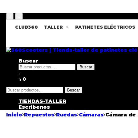
CLUB360
TALLER
PATINETES ELÉCTRICOS
Buscar
Buscar
Buscar
por:
0
Buscar
Buscar
por:
TIENDAS-TALLER
Escríbenos
Inicio
Repuestos
Ruedas
Cámaras
Cámara de a