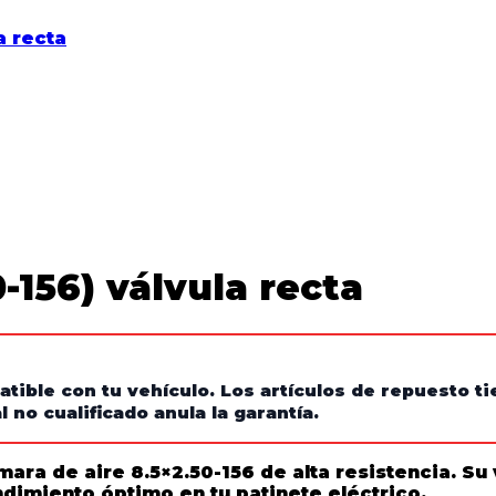
-156) válvula recta
atible con tu vehículo. Los artículos de repuesto 
 no cualificado anula la garantía.
mara de aire 8.5×2.50-156
de alta resistencia. Su
dimiento óptimo en tu patinete eléctrico.