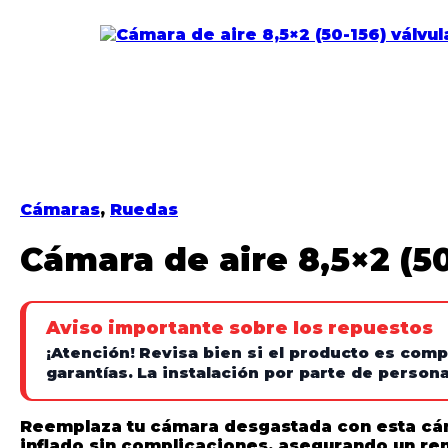
Cámaras
,
Ruedas
Cámara de aire 8,5×2 (50
Aviso importante sobre los repuestos
¡Atención!
Revisa bien si el producto es comp
garantías.
La instalación por parte de personal
Reemplaza tu cámara desgastada con esta
cá
inflado sin complicaciones, asegurando un ren