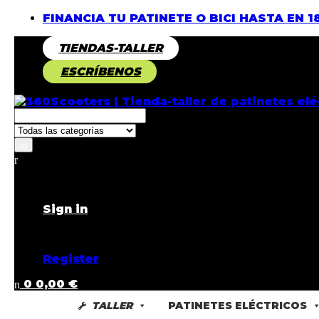
FINANCIA TU PATINETE O BICI HASTA EN 1
TIENDAS-TALLER
ESCRÍBENOS
Buscar
por:
Returning Customer ?
Sign in
Don't have an account ?
Register
0
0,00
€
TALLER
PATINETES ELÉCTRICOS