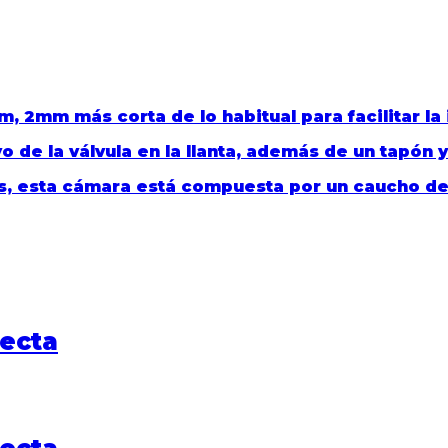
 2mm más corta de lo habitual para facilitar la 
o de la válvula en la llanta, además de un tapón 
, esta cámara está compuesta por un caucho de a
recta