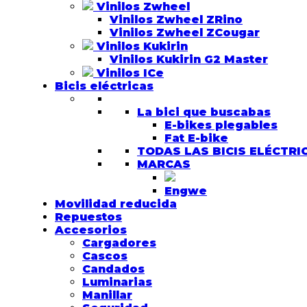
Vinilos Zwheel
Vinilos Zwheel ZRino
Vinilos Zwheel ZCougar
Vinilos Kukirin
Vinilos Kukirin G2 Master
Vinilos ICe
Bicis eléctricas
La bici que buscabas
E-bikes plegables
Fat E-bike
TODAS LAS BICIS ELÉCTRI
MARCAS
Engwe
Movilidad reducida
Repuestos
Accesorios
Cargadores
Cascos
Candados
Luminarias
Manillar