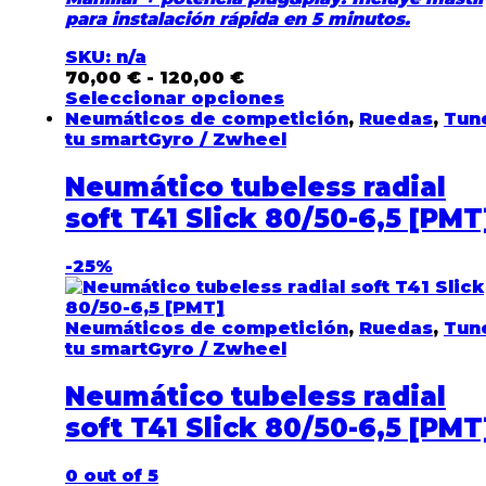
para instalación rápida en 5 minutos.
SKU: n/a
70,00
€
-
120,00
€
Seleccionar opciones
Neumáticos de competición
,
Ruedas
,
Tun
tu smartGyro / Zwheel
Neumático tubeless radial
soft T41 Slick 80/50-6,5 [PMT
-
25%
Neumáticos de competición
,
Ruedas
,
Tun
tu smartGyro / Zwheel
Neumático tubeless radial
soft T41 Slick 80/50-6,5 [PMT
0
out of 5