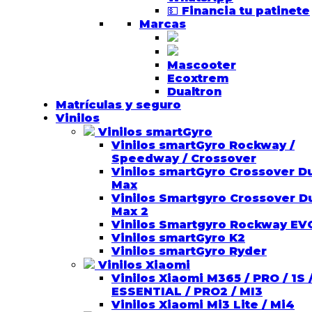
💵 Financia tu patinete
Marcas
Mascooter
Ecoxtrem
Dualtron
Matrículas y seguro
Vinilos
Vinilos smartGyro
Vinilos smartGyro Rockway /
Speedway / Crossover
Vinilos smartGyro Crossover D
Max
Vinilos Smartgyro Crossover D
Max 2
Vinilos Smartgyro Rockway EV
Vinilos smartGyro K2
Vinilos smartGyro Ryder
Vinilos Xiaomi
Vinilos Xiaomi M365 / PRO / 1S 
ESSENTIAL / PRO2 / MI3
Vinilos Xiaomi Mi3 Lite / Mi4