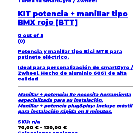
Tunea tu smartGyro / Zwheel
KIT potencia + manillar tipo
BMX rojo [BTT]
0
out of 5
(0)
Potencia y manillar tipo Bici MTB para
patinete eléctrico.
Ideal para personalización de smartGyro /
Zwheel. Hecho de aluminio 6061 de alta
calidad
Manillar + potencia: Se necesita herramienta
especializada para su instalación.
Manillar + potencia plug&play: Incluye mástil
para instalación rápida en 5 minutos.
SKU: n/a
70,00
€
-
120,00
€