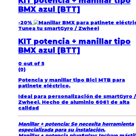
KIT potencia + manillar tipo
BMX azul [BTT]
-
20%
Tunea tu smartGyro / Zwheel
KIT potencia + manillar tipo
BMX azul [BTT]
0
out of 5
(0)
Potencia y manillar tipo Bici MTB para
patinete eléctrico.
Ideal para personalización de smartGyro /
Zwheel. Hecho de aluminio 6061 de alta
calidad
Manillar + potencia: Se necesita herramienta
especializada para su instalación.
Manillar + potencia plug&play: Incluye mástil