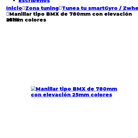
Escríbenos
Inicio
Zona tuning
Tunea tu smartGyro / Zwhe
Manillar tipo BMX de 780mm con elevación
-
41%
25mm colores