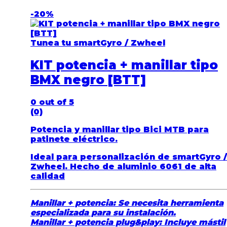
-
20%
Tunea tu smartGyro / Zwheel
KIT potencia + manillar tipo
BMX negro [BTT]
0
out of 5
(0)
Potencia y manillar tipo Bici MTB para
patinete eléctrico.
Ideal para personalización de smartGyro /
Zwheel. Hecho de aluminio 6061 de alta
calidad
Manillar + potencia: Se necesita herramienta
especializada para su instalación.
Manillar + potencia plug&play: Incluye mástil