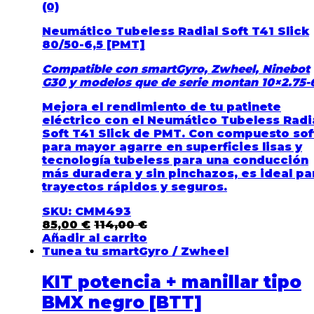
(0)
Neumático Tubeless Radial Soft T41 Slick
80/50-6,5 [PMT]
Compatible con smartGyro, Zwheel, Ninebot
G30 y modelos que de serie montan 10×2.75-
Mejora el rendimiento de tu patinete
eléctrico con el
Neumático Tubeless Radi
Soft T41 Slick
de
PMT
. Con compuesto
sof
para mayor agarre en superficies lisas y
tecnología
tubeless
para una conducción
más duradera y sin pinchazos, es ideal pa
trayectos rápidos y seguros.
SKU: CMM493
85,00
€
114,00
€
Añadir al carrito
Tunea tu smartGyro / Zwheel
KIT potencia + manillar tipo
BMX negro [BTT]