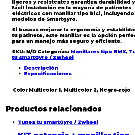
ligeros y resistentes garantiza durabilidad y
fácil instalación en la mayoría de patinetes
eléctricos con manillar tipo bici, incluyendo
modelos de
Smartgyro
.
Si buscas mejorar la ergonomía y estabilid
tu patinete, este manillar es la opción perfe
para un manejo más seguro y eficiente.
SKU:
N/D
Categorías:
Manillares tipo BMX
,
T
tu smartGyro / Zwheel
Descripción
Especificaciones
Color
Multicolor 1, Multicolor 2, Negro-rojo
Productos relacionados
Tunea tu smartGyro / Zwheel