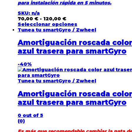
para instalación rápida en 5 minutos.
SKU: n/a
70,00
€
-
120,00
€
Seleccionar opciones
Tunea tu smartGyro / Zwheel
Amortiguación roscada colo
azul trasera para smartGyro
-
40%
Tunea tu smartGyro / Zwheel
Amortiguación roscada colo
azul trasera para smartGyro
0
out of 5
(0)
Es más que recomendable cambiar la pata d