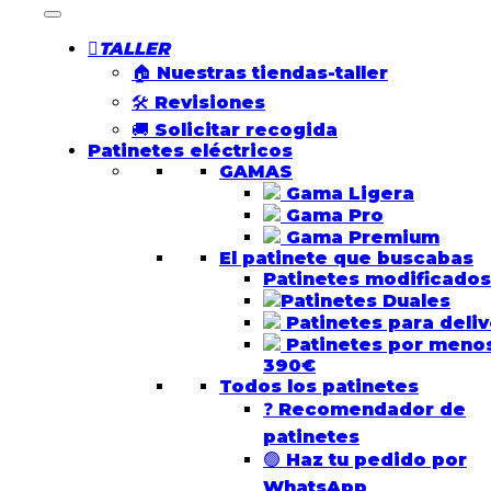
TALLER
🏠 Nuestras tiendas-taller
🛠️ Revisiones
🚚 Solicitar recogida
Patinetes eléctricos
GAMAS
Gama Ligera
Gama Pro
Gama Premium
El patinete que buscabas
Patinetes modificados
Patinetes Duales
Patinetes para deliv
Patinetes por meno
390€
Todos los patinetes
❓ Recomendador de
patinetes
🟢 Haz tu pedido por
WhatsApp