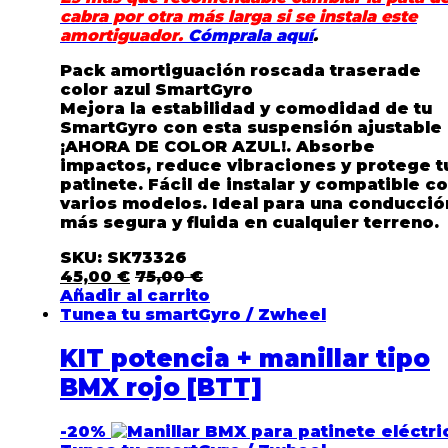
cabra por otra más larga si se instala este
amortiguador.
Cómprala aquí
.
Pack amortiguación roscada traserade
color azul SmartGyro
Mejora la estabilidad y comodidad de tu
SmartGyro con esta suspensión ajustable
¡AHORA DE COLOR AZUL!
. Absorbe
impactos, reduce vibraciones y protege t
patinete. Fácil de instalar y compatible c
varios modelos. Ideal para una conducció
más segura y fluida en cualquier terreno.
SKU: SK73326
45,00
€
75,00
€
Añadir al carrito
Tunea tu smartGyro / Zwheel
KIT potencia + manillar tipo
BMX rojo [BTT]
-
20%