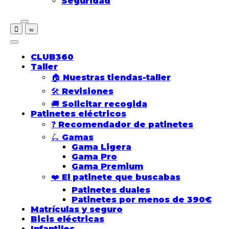
Seguridad
CLUB360
Taller
🏠 Nuestras tiendas-taller
🛠️ Revisiones
🚚 Solicitar recogida
Patinetes eléctricos
❓ Recomendador de patinetes
🛴​ Gamas
Gama Ligera
Gama Pro
Gama Premium
❤️​ El patinete que buscabas
Patinetes duales
Patinetes por menos de 390€
Matrículas y seguro
Bicis eléctricas
Infantiles