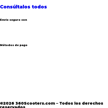
Consúltalos todos
Envío seguro con
Métodos de pago
Aviso Legal
·
Términos y condiciones
·
Política
de devoluciones
·
Política de Privacidad
·
Política de Privacidad de Andorra
©2026 360Scooters.com – Todos los derechos
reservados