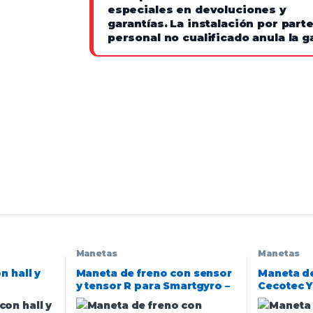
especiales en devoluciones y
garantías.
La instalación por part
personal no cualificado anula la g
Manetas
Manetas
n hall y
Maneta de freno con sensor
Maneta de
y tensor R para Smartgyro –
Cecotec 
Conector waterproof