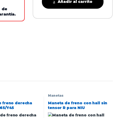
Añadir al carrito
e de
arantía.
Manetas
 freno derecha
Maneta de freno con hall sin
Y65/Y45
tensor R para NIU