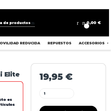
0,00
€
0
OVILIDAD REDUCIDA
REPUESTOS
ACCESORIOS
 Elite
19,95
€
cto es
tículos