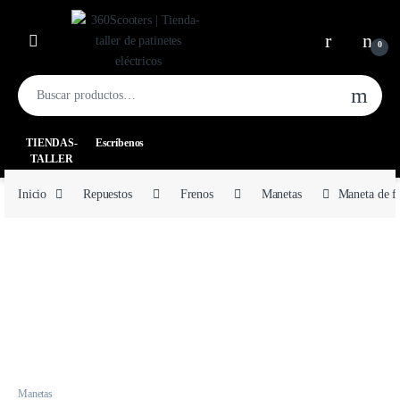
0
TIENDAS-
Escríbenos
TALLER
Inicio
Repuestos
Frenos
Manetas
Maneta de fr
Manetas