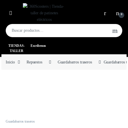
0
TIENDAS-
Escríbenos
TALLER
Inicio
Repuestos
Guardabarros traseros
Guardabarros t
Guardabarros traseros