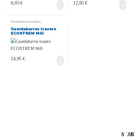
9,95
€
12,95
€
Guardabarros traseros
Guardabarros trasero
ECOXTREM M41
14,95
€
S
3
C
N