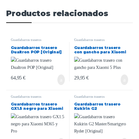
Productos relacionados
Guardabarros traseros
Guardabarros traseros
Guardabarros trasero
Guardabarros trasero
Dualtron POP [Original]
con gancho para Xiaomi
5 Plus
64,95
€
29,95
€
Guardabarros traseros
Guardabarros traseros
Guardabarros trasero
Guardabarros trasero
GX1.5 negro para Xiaomi
Kukirin G2
M365 y Pro
Master/Smartgyro Ryder
[Original]