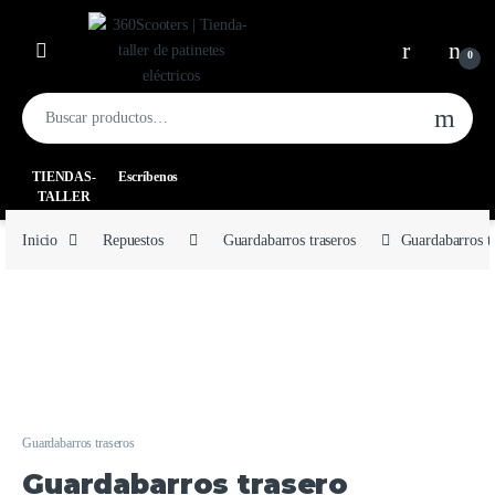
0
TIENDAS-
Escríbenos
TALLER
Inicio
Repuestos
Guardabarros traseros
Guardabarros
Guardabarros traseros
Guardabarros trasero