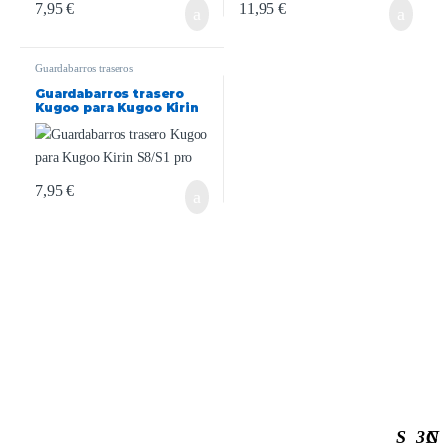
7,95
€
11,95
€
Guardabarros traseros
Guardabarros trasero
Kugoo para Kugoo Kirin
S8/S1 pro
7,95
€
S
3
C
N