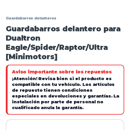
Guardabarros delanteros
Guardabarros delantero para
Dualtron
Eagle/Spider/Raptor/Ultra
[Minimotors]
Aviso importante sobre los repuestos
¡Atención!
Revisa bien si el producto es
compatible con tu vehículo. Los artículos
de repuesto tienen condiciones
especiales en devoluciones y garantías.
La
instalación por parte de personal no
cualificado anula la garantía.