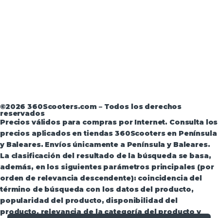
Aviso Legal
·
Términos y condiciones
·
Política de
devoluciones
·
Política de Privacidad
·
Política de
Privacidad de Andorra
©2026 360Scooters.com – Todos los derechos
reservados
Precios válidos para compras por Internet. Consulta los
precios aplicados en tiendas 360Scooters en Península
y Baleares. Envíos únicamente a Península y Baleares.
La clasificación del resultado de la búsqueda se basa,
además, en los siguientes parámetros principales (por
orden de relevancia descendente): coincidencia del
término de búsqueda con los datos del producto,
popularidad del producto, disponibilidad del
producto, relevancia de la categoría del producto y