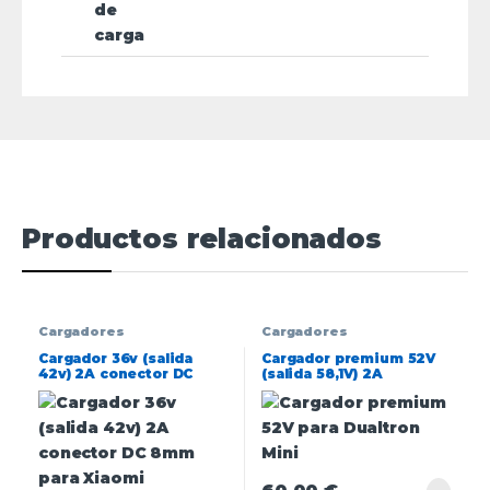
de
carga
Productos relacionados
Cargadores
Cargadores
Cargador 36v (salida
Cargador premium 52V
42v) 2A conector DC
(salida 58,1V) 2A
8mm para Xiaomi
conector LP16 para
Dualtron Mini [Ewheel]