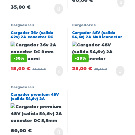
60,00
€
35,00
€
Cargadores
Cargadores
Cargador 36v (salida
Cargador 48V (salida
42v) 2A conector DC
54,6v) 2A Multiconector
8mm para Xiaomi
[360Basics]
[360Basics]
-
38%
-
29%
18,00
€
25,00
€
29,00
€
35,00
€
Cargadores
Cargador premium 48V
(salida 54,6v) 2A
conector DC 5,5mm
[Ewheel]
60,00
€