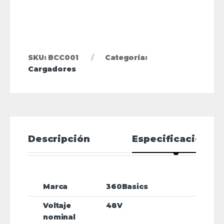
SKU:
BCC001
Categoría:
Cargadores
Descripción
Especificaciones
Marca
360Basics
Voltaje
48V
nominal