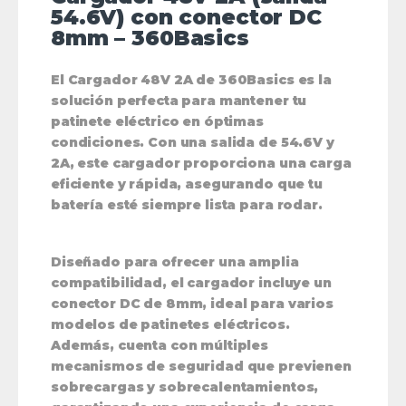
54.6V) con conector DC
8mm – 360Basics
El
Cargador 48V 2A de 360Basics
es la
solución perfecta para mantener tu
patinete eléctrico en óptimas
condiciones. Con una
salida de 54.6V y
2A
, este cargador proporciona una carga
eficiente y rápida, asegurando que tu
batería esté siempre lista para rodar.
Diseñado para ofrecer una amplia
compatibilidad, el cargador incluye un
conector DC de 8mm
, ideal para varios
modelos de patinetes eléctricos.
Además, cuenta con múltiples
mecanismos de seguridad que previenen
sobrecargas y sobrecalentamientos,