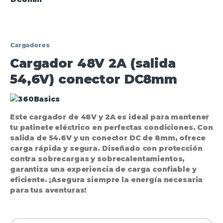
Cargadores
Cargador 48V 2A (salida
54,6V) conector DC8mm
Este cargador de
48V y 2A
es ideal para mantener
tu patinete eléctrico en perfectas condiciones. Con
salida de 54.6V
y un
conector DC de 8mm
, ofrece
carga rápida y segura. Diseñado con protección
contra sobrecargas y sobrecalentamientos,
garantiza una experiencia de carga confiable y
eficiente. ¡Asegura siempre la energía necesaria
para tus aventuras!