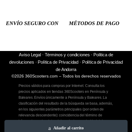
ENVÍO SEGURO CON
MÉTODOS DE PAGO
Aviso Legal
·
Términos y condiciones
·
Política de
devoluciones
·
Política de Privacidad
·
Política de Privacidad
de Andorra
©2026 360Scooters.com – Todos los derechos reservados
Precios válidos para compras por Internet. Consulta los
precios aplicados en tiendas 360Scooters en Península y
Baleares. Envíos únicamente a Península y Baleares. La
clasificación del resultado de la búsqueda se basa, además,
en los siguientes parámetros principales (por orden de
relevancia descendente): coincidencia del término de
búsqueda con los datos del producto, popularidad del
producto, disponibilidad del producto, relevancia de la
Añadir al carrito