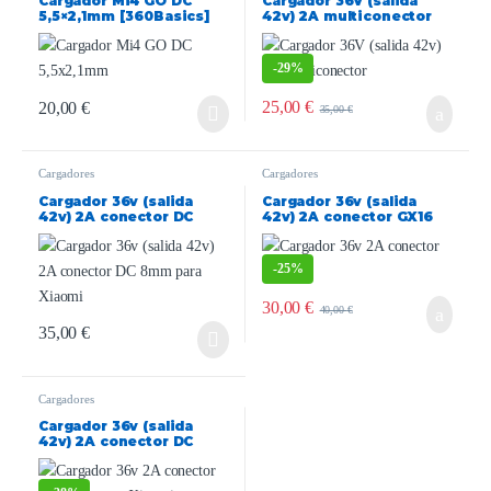
Cargador Mi4 GO DC
Cargador 36V (salida
5,5×2,1mm [360Basics]
42v) 2A multiconector
[360Basics]
-
29%
25,00
€
20,00
€
35,00
€
Cargadores
Cargadores
Cargador 36v (salida
Cargador 36v (salida
42v) 2A conector DC
42v) 2A conector GX16
8mm para Xiaomi
[360Basics]
-
25%
30,00
€
40,00
€
35,00
€
Cargadores
Cargador 36v (salida
42v) 2A conector DC
8mm para Xiaomi
[360Basics]