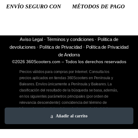
ENVÍO SEGURO CON
MÉTODOS DE PAGO
Aviso Legal
·
Términos y condiciones
·
Política de
devoluciones
·
Política de Privacidad
·
Política de Privacidad
de Andorra
©2026 360Scooters.com – Todos los derechos reservados
Precios válidos para compras por Internet. Consulta los
precios aplicados en tiendas 360Scooters en Península y
Baleares. Envíos únicamente a Península y Baleares. La
clasificación del resultado de la búsqueda se basa, además,
en los siguientes parámetros principales (por orden de
relevancia descendente): coincidencia del término de
búsqueda con los datos del producto, popularidad del
producto, disponibilidad del producto, relevancia de la
Añadir al carrito
categoría del producto y novedad del producto.