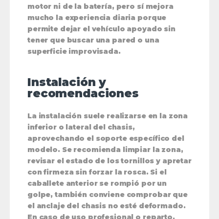
motor ni de la batería, pero sí mejora
mucho la experiencia diaria porque
permite dejar el vehículo apoyado sin
tener que buscar una pared o una
superficie improvisada.
Instalación y
recomendaciones
La instalación suele realizarse en la zona
inferior o lateral del chasis,
aprovechando el soporte específico del
modelo. Se recomienda limpiar la zona,
revisar el estado de los tornillos y apretar
con firmeza sin forzar la rosca. Si el
caballete anterior se rompió por un
golpe, también conviene comprobar que
el anclaje del chasis no esté deformado.
En caso de uso profesional o reparto,