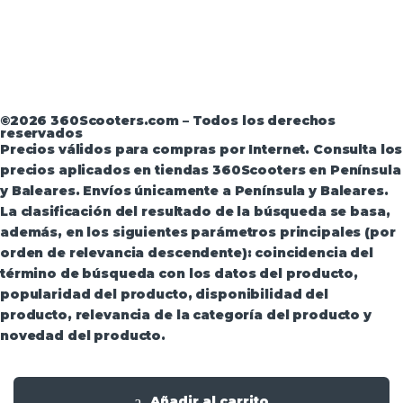
Aviso Legal
·
Términos y condiciones
·
Política de
devoluciones
·
Política de Privacidad
·
Política de
Privacidad de Andorra
©2026 360Scooters.com – Todos los derechos
reservados
Precios válidos para compras por Internet. Consulta los
precios aplicados en tiendas 360Scooters en Península
y Baleares. Envíos únicamente a Península y Baleares.
La clasificación del resultado de la búsqueda se basa,
además, en los siguientes parámetros principales (por
orden de relevancia descendente): coincidencia del
término de búsqueda con los datos del producto,
popularidad del producto, disponibilidad del
producto, relevancia de la categoría del producto y
novedad del producto.
Añadir al carrito