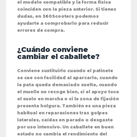
el modelo compatible y la forma física
coinciden con la pieza anterior. Si tienes
dudas, en 360Scooters podemos
ayudarte a comprobarlo para reducir
errores de compra.
¿Cuándo conviene
cambiar el caballete?
Conviene sustituirlo cuando el patinete
se cae con facilidad al aparcarlo, cuando
la pata queda demasiado suelta, cuando
el muelle no recoge bien, si el apoyo toca
el suelo en marcha o si la zona de fijación
presenta holgura. También es una pieza
habitual en reparaciones tras golpes
laterales, caídas en parado o desgaste
por uso intensivo. Un caballete en buen
estado no cambia el rendimiento del