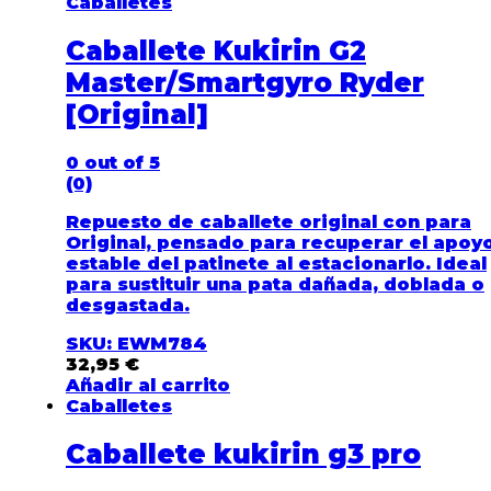
Caballetes
Caballete Kukirin G2
Master/Smartgyro Ryder
[Original]
0
out of 5
(0)
Repuesto de caballete original con para
Original, pensado para recuperar el apoy
estable del patinete al estacionarlo. Ideal
para sustituir una pata dañada, doblada o
desgastada.
SKU: EWM784
32,95
€
Añadir al carrito
Caballetes
Caballete kukirin g3 pro