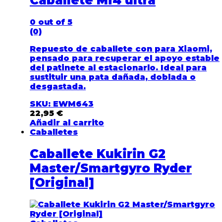
Caballete Mi4 ultra
0
out of 5
(0)
Repuesto de caballete con para Xiaomi,
pensado para recuperar el apoyo estable
del patinete al estacionarlo. Ideal para
sustituir una pata dañada, doblada o
desgastada.
SKU: EWM643
22,95
€
Añadir al carrito
Caballetes
Caballete Kukirin G2
Master/Smartgyro Ryder
[Original]