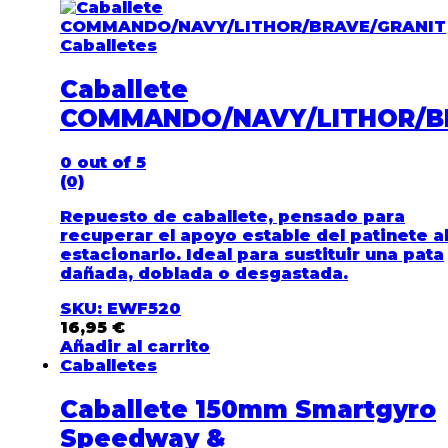
Caballetes
Caballete
COMMANDO/NAVY/LITHOR/B
0
out of 5
(0)
Repuesto de caballete, pensado para
recuperar el apoyo estable del patinete a
estacionarlo. Ideal para sustituir una pata
dañada, doblada o desgastada.
SKU: EWF520
16,95
€
Añadir al carrito
Caballetes
Caballete 150mm Smartgyro
Speedway &