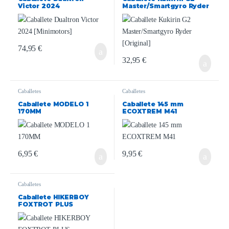
Victor 2024
Master/Smartgyro Ryder
[Minimotors]
[Original]
74,95
€
32,95
€
Caballetes
Caballetes
Caballete MODELO 1
Caballete 145 mm
170MM
ECOXTREM M41
6,95
€
9,95
€
Caballetes
Caballete HIKERBOY
FOXTROT PLUS