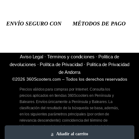
ENVÍO SEGURO CON
MÉTODOS DE PAGO
Aviso Legal
·
Términos y condiciones
·
Política de
devoluciones
·
Política de Privacidad
·
Política de Privacidad
de Andorra
©2026 360Scooters.com – Todos los derechos reservados
Precios válidos para compras por Internet. Consulta los
precios aplicados en tiendas 360Scooters en Península y
Baleares. Envíos únicamente a Península y Baleares. La
clasificación del resultado de la búsqueda se basa, además,
en los siguientes parámetros principales (por orden de
relevancia descendente): coincidencia del término de
búsqueda con los datos del producto, popularidad del
producto, disponibilidad del producto, relevancia de la
Añadir al carrito
categoría del producto y novedad del producto.