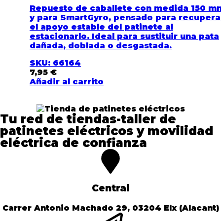
Repuesto de caballete con medida 150 m
y para SmartGyro, pensado para recupera
el apoyo estable del patinete al
estacionarlo. Ideal para sustituir una pata
dañada, doblada o desgastada.
SKU: 66164
7,95
€
Añadir al carrito
Tu red de tiendas-taller de
patinetes eléctricos y movilidad
eléctrica de confianza​
Central
Carrer Antonio Machado 29, 03204 Elx (Alacant)