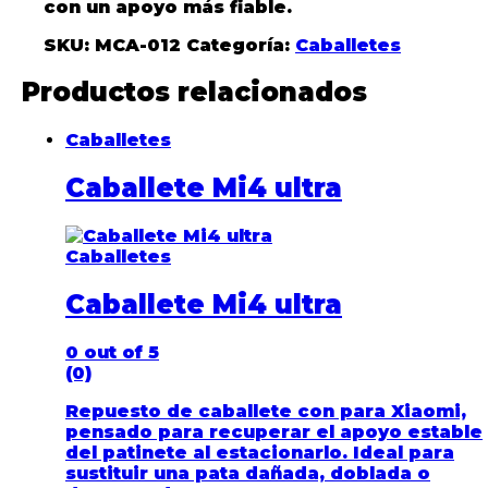
con un apoyo más fiable.
SKU:
MCA-012
Categoría:
Caballetes
Productos relacionados
Caballetes
Caballete Mi4 ultra
Caballetes
Caballete Mi4 ultra
0
out of 5
(0)
Repuesto de caballete con para Xiaomi,
pensado para recuperar el apoyo estable
del patinete al estacionarlo. Ideal para
sustituir una pata dañada, doblada o