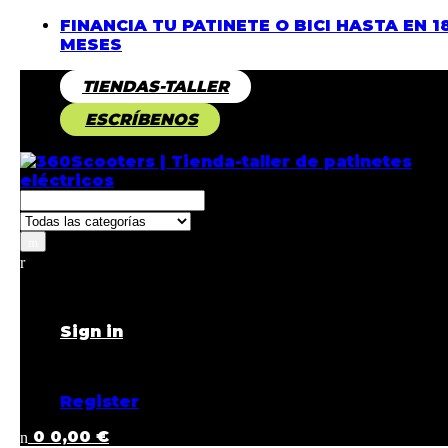
FINANCIA TU PATINETE O BICI HASTA EN 1
MESES
TIENDAS-TALLER
ESCRÍBENOS
Returning Customer ?
Sign in
Don't have an account ?
Register
0
0,00
€