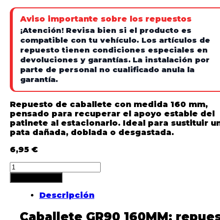
Aviso importante sobre los repuestos
¡Atención!
Revisa bien si el producto es
compatible con tu vehículo. Los artículos de
repuesto tienen condiciones especiales en
devoluciones y garantías.
La instalación por
parte de personal no cualificado anula la
garantía.
Repuesto de caballete con medida 160 mm,
pensado para recuperar el apoyo estable del
patinete al estacionarlo. Ideal para sustituir u
pata dañada, doblada o desgastada.
6,95
€
Añadir al carrito
Descripción
Caballete GR90 160MM: repue