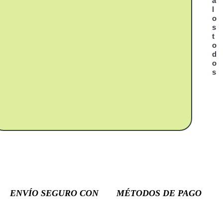
a
l
o
s
t
o
d
o
s
ENVÍO SEGURO CON
MÉTODOS DE PAGO