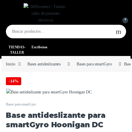
0
TIENDAS-
Escríbenos
TALLER
Inicio
Bases antideslizantes
Bases para smartGyro
Base
-
14%
Bases para smartGyro
Base antideslizante para
smartGyro Hoonigan DC