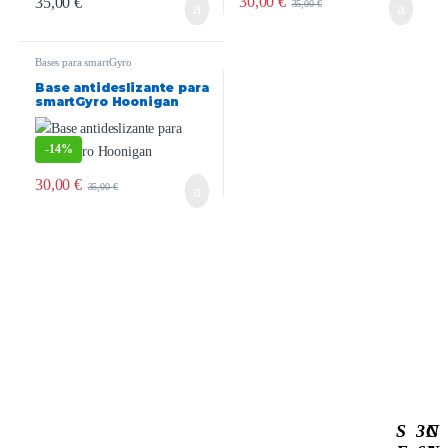
30,00
€
35,00
€
35,00
€
Bases para smartGyro
Base antideslizante para
smartGyro Hoonigan
-
14%
30,00
€
35,00
€
S
3
C
N